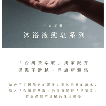
す。
全家取貨付款
4.ご注文が完了すると、携帯に支払い通知のSMSが届きます。アプリ会員
配送毎にNT$130、NT$2,000以上で送料無料
の場合は、AFTEE アプリプッシュ通知が届きます。
5.商品受け取り時のお支払いは不要です。商品を確かめてから、SMSまた
付款後全家取貨
はアプリの通知に従って、4大コンビニ、またはATM/オンラインバンキン
グでお支払いください。
配送毎にNT$130、NT$2,000以上で送料無料
代金納付期限は最短で 14 日以内ですので、ご注意ください。AFTEE アプ
7-11取貨付款
リをダウンロードして AFTEE 会員になるとお支払い期限を最長 45 日以内
配送毎にNT$130、NT$2,000以上で送料無料
まで延長できます。
付款後7-11取貨
お支払期限は、ショップが請求した期日と、AFTEEで延長できる日数をも
とに計算されます。AFTEEで注文すると、商品を受け取るまで支払い期限
配送毎にNT$130、NT$2,000以上で送料無料
を延長できますが、商品を期限内に受け取れない場合があります（例：予
約商品や商品到着日が比較的遅い商品）。そのため、商品到着の有無に関
宅配
わらず、AFTEEで指定された期限内にお支払いください。
配送毎にNT$100、NT$1,800以上で送料無料
二、支払い限度額
宅配 _ 離島（澎湖、金門、馬祖、小琉球、綠島、蘭嶼）
1.初回 AFTEEを ご利用の際に、認証結果及び当社の審査の結果に基づ
き、限度額が設定されます。
配送毎にNT$380、NT$3,800以上で送料無料
2.決済金額は最低NT$20です。
3.現在、台湾の会員のみご利用いただけます。
三、利用規約「AFTEE代金後払い」（以下当サービスという）はネットプ
ロテクションズ（以下 AFTEE という）が提供し、AFTEEが代金を徴収し