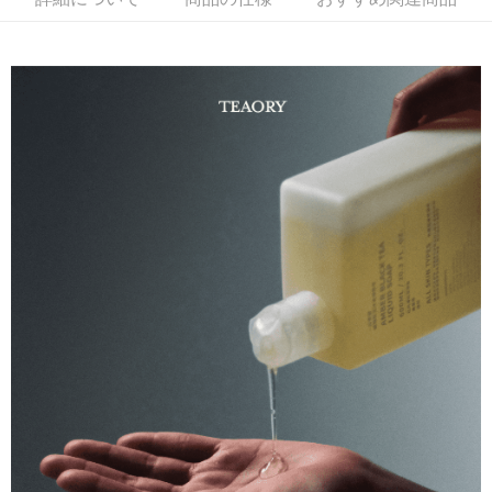
商品の特徴
6回払い、金利0、毎回
NT$63
21行の銀行
合作金庫商業銀行
第一商業銀行
回歸手工固態皂的潔淨感，和延續沐浴露的保濕特性，特別選用
華南商業銀行
彰化商業銀行
合作金庫商業銀行
第一商業銀行
コンビニ店頭代金引換
日月潭紅茶萃取成分，富含兒茶素，調理肌膚、淨化毛孔，感受
上海商業儲蓄銀行
台北富邦商業銀行
華南商業銀行
彰化商業銀行
国泰世華商業銀行
兆豐國際商業銀行
保濕不滑膩的淨膚新體感。
LINE Pay
上海商業儲蓄銀行
台北富邦商業銀行
台湾中小企業銀行
台中商業銀行
国泰世華商業銀行
兆豐國際商業銀行
HSBC(台湾)商業銀行
華泰商業銀行
セールスポイント
Apple Pay
台湾中小企業銀行
台中商業銀行
聯邦商業銀行
遠東国際商業銀行
活力花果調，台灣茶萃取的淨膚新體感
HSBC(台湾)商業銀行
華泰商業銀行
JKOPAY
元大商業銀行
永豐商業銀行
聯邦商業銀行
遠東国際商業銀行
玉山商業銀行
星展(台湾)商業銀行
元大商業銀行
永豐商業銀行
Easy Wallet
台新國際商業銀行
中国信託商業銀行
玉山商業銀行
星展(台湾)商業銀行
台湾楽天クレジットカード会社
台新國際商業銀行
中国信託商業銀行
Google Pay
台湾楽天クレジットカード会社
Plus Pay
AFTEE代金後払い
説明
一、 AFTEE代金後払いについて
ATM払い
1.お支払い方法でAFTEE代金後払いを選択すると、携帯電話認証ウィンド
ウが表示されます。
2.SMSで認証してお支払い手続を進めてください。
配送方法
3.注文するときのお支払いは不要です。商品はご指定の住所に配送されま