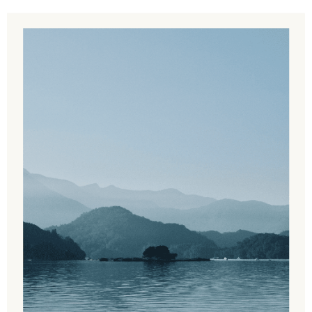
ます。当サービスご利用の際に提供しなければならない個人情報（注文者
の氏名、電話番号、受取人の氏名、電話番号、受取人住所を含むがこれに
限らない）は、AFTEEに渡され当サービスで必要な範囲内で利用されま
す。AFTEEの個人情報の収集、処理、利用について、詳細はAFTEE公式ホ
ームページの『個人情報の収集、処理及び利用に関する声明』をご参照く
ださい（
https://aftee.tw/privacypolicy/
）。
AFTEEの初回ご利用の際に、審査を通過すれば、最高額がNT$10,000にな
ります。支払い期限を過ぎた場合、その金額に基づいて年利20%の遅延滞
納金が加算されます。未成年の利用者は、事前に法定代理人または後見人
の同意を得ればAFTEEをご利用いただけます。
個人情報の処理、利用について疑問がある、または関連する法律の権利を
行使したい場合は、ネットプロテクションズ
cs_tw@netprotections.co.jp
にご連絡ください。上記に示した個人情報を、必要な購入注文書とあわせ
てAFTEEにご提供いただく、またはAFTEEにあなたの個人情報の収集、処
理、利用を許可することににご同意いただけない場合は、当サービスを選
択しないでください。