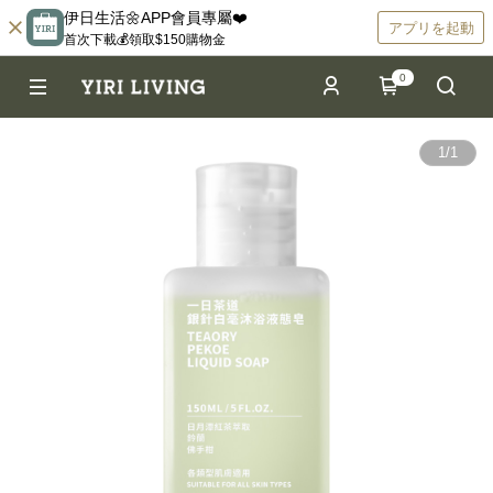
伊日生活🌼APP會員專屬❤️
アプリを起動
首次下載💰領取$150購物金
0
1
/
1