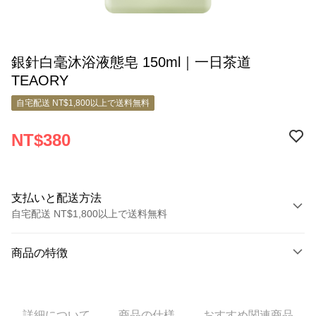
銀針白毫沐浴液態皂 150ml｜一日茶道
TEAORY
自宅配送 NT$1,800以上で送料無料
NT$380
支払いと配送方法
自宅配送 NT$1,800以上で送料無料
お支払い方法
商品の特徴
クレジットカード1回払い
商品番号
クレジットカード分割払い
5839939
3回払い、金利0、毎回
NT$126
21行の銀行
詳細について
商品の仕様
おすすめ関連商品