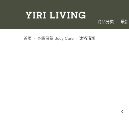
商品分类
最新
首页
身體保養 Body Care
沐浴清潔