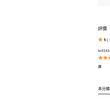
評價
5
(
bc0141
讚
本分類