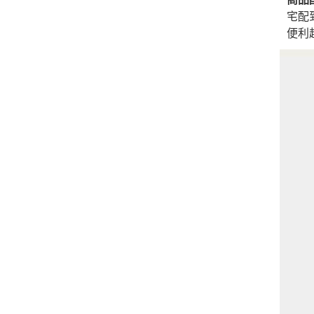
宅配
便利