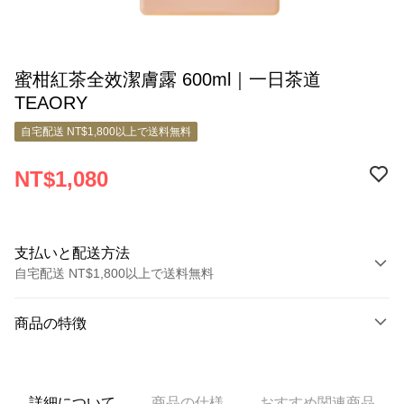
蜜柑紅茶全效潔膚露 600ml｜一日茶道
TEAORY
自宅配送 NT$1,800以上で送料無料
NT$1,080
支払いと配送方法
自宅配送 NT$1,800以上で送料無料
お支払い方法
商品の特徴
クレジットカード1回払い
商品番号
クレジットカード分割払い
6596552
3回払い、金利0、毎回
NT$360
21行の銀行
詳細について
商品の仕様
おすすめ関連商品