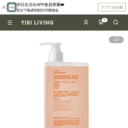
伊日生活🌼APP會員專屬❤️
アプリを起動
首次下載💰領取$150購物金
0
1
/
3