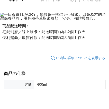
商品の特徴
6回払い、金利0、毎回
NT$180
21行の銀行
合作金庫商業銀行
第一商業銀行
氣味主調： 紅桔、印蒿
華南商業銀行
彰化商業銀行
合作金庫商業銀行
第一商業銀行
コンビニ店頭代金引換
以「紅茶萃取」為基底，蘊含金縷梅、小黃瓜及蘆薈精華，溫和
上海商業儲蓄銀行
台北富邦商業銀行
華南商業銀行
彰化商業銀行
国泰世華商業銀行
兆豐國際商業銀行
清潔肌膚，洗淨後帶來柔嫩水潤的膚觸。
LINE Pay
上海商業儲蓄銀行
台北富邦商業銀行
台湾中小企業銀行
台中商業銀行
商品配送時間：
国泰世華商業銀行
兆豐國際商業銀行
HSBC(台湾)商業銀行
華泰商業銀行
セールスポイント
Apple Pay
宅配到府／線上刷卡：配送時間約為1-2個工作天
台湾中小企業銀行
台中商業銀行
聯邦商業銀行
遠東国際商業銀行
果實蜜香調，溫柔款待乾性肌膚的茶萃沐浴品
便利超商／取貨付款：配送時間約為3-5個工作天
HSBC(台湾)商業銀行
華泰商業銀行
JKOPAY
元大商業銀行
永豐商業銀行
聯邦商業銀行
遠東国際商業銀行
玉山商業銀行
星展(台湾)商業銀行
元大商業銀行
永豐商業銀行
Easy Wallet
台新國際商業銀行
中国信託商業銀行
玉山商業銀行
星展(台湾)商業銀行
台湾楽天クレジットカード会社
PC版の詳細についてを表示する
台新國際商業銀行
中国信託商業銀行
Google Pay
台湾楽天クレジットカード会社
Plus Pay
商品の仕様
AFTEE代金後払い
説明
容量
600ml
一、 AFTEE代金後払いについて
ATM払い
1.お支払い方法でAFTEE代金後払いを選択すると、携帯電話認証ウィンド
ウが表示されます。
2.SMSで認証してお支払い手続を進めてください。
配送方法
3.注文するときのお支払いは不要です。商品はご指定の住所に配送されま