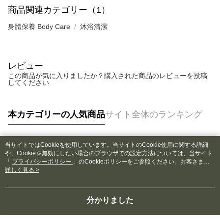
す。
全家取貨付款
商品関連カテゴリー（1）
4.ご注文が完了すると、携帯に支払い通知のSMSが届きます。アプリ会員
配送毎にNT$130、NT$2,000以上で送料無料
の場合は、AFTEE アプリプッシュ通知が届きます。
身體保養 Body Care
沐浴清潔
5.商品受け取り時のお支払いは不要です。商品を確かめてから、SMSまた
付款後全家取貨
はアプリの通知に従って、4大コンビニ、またはATM/オンラインバンキン
グでお支払いください。
配送毎にNT$130、NT$2,000以上で送料無料
代金納付期限は最短で 14 日以内ですので、ご注意ください。AFTEE アプ
レビュー
7-11取貨付款
リをダウンロードして AFTEE 会員になるとお支払い期限を最長 45 日以内
この商品が気に入りましたか？購入された商品のレビューを投稿
配送毎にNT$130、NT$2,000以上で送料無料
まで延長できます。
してください
付款後7-11取貨
お支払期限は、ショップが請求した期日と、AFTEEで延長できる日数をも
とに計算されます。AFTEEで注文すると、商品を受け取るまで支払い期限
配送毎にNT$130、NT$2,000以上で送料無料
本カテゴリーの人気商品
サイト全体のランキング
を延長できますが、商品を期限内に受け取れない場合があります（例：予
約商品や商品到着日が比較的遅い商品）。そのため、商品到着の有無に関
宅配
わらず、AFTEEで指定された期限内にお支払いください。
配送毎にNT$100、NT$1,800以上で送料無料
当サイトではCookieを使用しています。当サイトのCookie使用に関する詳細
人気タグ
二、支払い限度額
や、Cookieを無効にしたい場合のブラウザでの設定方法については、当サイト
1.初回 AFTEEを ご利用の際に、認証結果及び当社の審査の結果に基づ
「
プライバシーポリシー
」のCookieポリシーをご参照ください。お客さま
が、当サイトを引き続き使用される場合、当社がサイト利用規約のCookieポリ
詳しく見る >
き、限度額が設定されます。
シーに基づいてCookieを使用することに同意したものとみなします。
2.決済金額は最低NT$20です。
3.現在、台湾の会員のみご利用いただけます。
分かりました
三、利用規約「AFTEE代金後払い」（以下当サービスという）はネットプ
ロテクションズ（以下 AFTEE という）が提供し、AFTEEが代金を徴収し