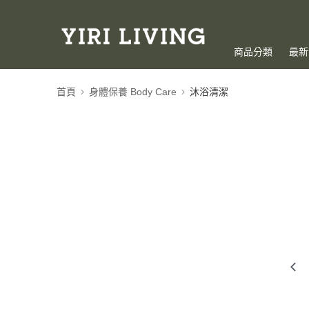
商品分類
最新
首頁
身體保養 Body Care
沐浴清潔