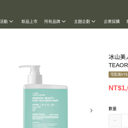
活動
新品上市
所有品牌
主題企劃
企業採購
冰山美
TEAOR
宅配滿NT$
NT$1,
數量