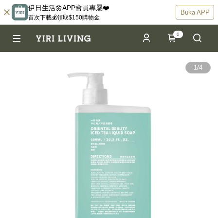
伊日生活🌼APP會員專屬❤️
Buka APP
首次下載💰領取$150購物金
0
1
/
4