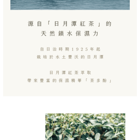
penggunaan pada data peribadi. Jika anda tidak bersetuju dengan data
peribadi yang disenaraikan seperti di atas akan dikumpul dan digunakan
oleh AFTEE, sila jangan gunakan perkhidmatan ini.