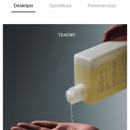
3 ansuran pada kadar faedah 0,
NT$360
setiap ansuran
Deskripsi
Spesifikasi
Rekomendasi
Ciri Produk
21 Bank
6 ansuran pada kadar faedah 0,
NT$180
setiap
Taiwan Cooperative Bank
Bank Komersial Pertama
氣味主調：薄荷、尤加利
Hua Nan Commercial
Chang Hwa Commercial
ansuran
21 Bank
Bank
Bank
回歸手工固態皂的潔淨感，為悶熱煩躁的氣候特別設計，選用東
Taiwan Cooperative Bank
Bank Komersial Pertama
Pengambilan di Kedai Serbaneka
The Shanghai
Bank Komersial Taipei
方美人茶萃取，幫助深層清潔、淨化毛孔、調理油光，賦予肌膚
Hua Nan Commercial Bank
Chang Hwa Commercial Bank
Commercial & Savings
Fubon
清爽沁涼的沐浴感受。
LINE Pay
The Shanghai Commercial &
Bank Komersial Taipei Fubon
Bank
Savings Bank
Bank Cathay United
Mega International
Apple Pay
Sorotan Produk
Bank Cathay United
Mega International Commercial
Commercial Bank
沁涼草香調，台灣茶萃取的淨膚新體感
Bank
Taiwan Business Bank
Taichung Commercial
JKOPAY
Taiwan Business Bank
Taichung Commercial Bank
Bank
HSBC Bank (Taiwan) Limited
Hwatai Bank
Easy Wallet
HSBC Bank (Taiwan)
Hwatai Bank
Union Bank of Taiwan
Far Eastern International Bank
Limited
Yuanta Commercial Bank
Bank SinoPac
Google Pay
Union Bank of Taiwan
Far Eastern International
Bank Komersial E.SUN
DBS Bank
Bank
Plus PAY
Bank Antarabangsa Taishin
Bank CTBC
Yuanta Commercial Bank
Bank SinoPac
Syarikat Kad Kredit Rakuten
Bank Komersial E.SUN
DBS Bank
AFTEE
Taiwan
Bank Antarabangsa
Bank CTBC
Deskripsi
Taishin
Pertama, Mengenai Perkhidmatan AFTEE Beli Sekarang Bayar Kemudian
Syarikat Kad Kredit
Pemindahan ATM
1. Dengan memilih AFTEE sebagai kaedah pembayaran, mesej
Rakuten Taiwan
pengesahan AFTEE akan muncul.