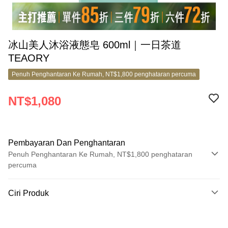
冰山美人沐浴液態皂 600ml｜一日茶道
TEAORY
Penuh Penghantaran Ke Rumah, NT$1,800 penghataran percuma
NT$1,080
Pembayaran Dan Penghantaran
Penuh Penghantaran Ke Rumah, NT$1,800 penghataran
percuma
Kaedah Pembayaran
Ciri Produk
Kad Kredit (Bayaran Penuh)
No. Produk
Ansuran Kad Kredit
6596582