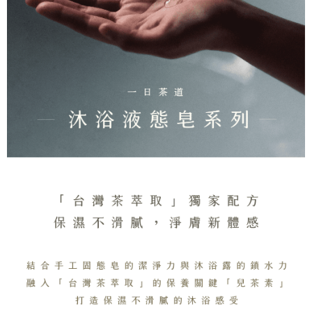
2. Anda boleh meneruskan pembayaran selepas pengesahan SMS.
Pilihan Penghantaran
3. Tiada bayaran diperlukan apabila pesanan disahkan. Produk akan
dihantar ke alamat yang ditetapkan.
全家取貨付款
4. Setelah pesanan disahkan, anda akan menerima SMS pembayaran
NT$130/pesanan | Penghantaran percuma untuk pesanan
manakala ahli aplikasi akan menerima pemberitahuan tolak aplikasi
NT$2,000 atau lebih
AFTEE.
5. Tiada bayaran diperlukan apabila anda menerima produk. Sila buat
pembayaran di empat kedai serbaneka utama, ATM atau perbankan
付款後全家取貨
dalam talian dengan SMS pembayaran atau pemberitahuan tolak aplikasi
NT$130/pesanan | Penghantaran percuma untuk pesanan
AFTEE.
NT$2,000 atau lebih
Sila ambil perhatian bahawa tempoh pembayaran adalah 14 hari. Walau
7-11取貨付款
bagaimanapun, bagi mereka yang telah memuat turun Aplikasi AFTEE
dan mendaftar sebagai ahli AFTEE boleh menikmati tempoh pembayaran
NT$130/pesanan | Penghantaran percuma untuk pesanan
sehingga 45 hari.
NT$2,000 atau lebih
Tempoh pembayaran dikira dari masa kedai meminta pembayaran anda,
付款後7-11取貨
ditambah dengan bilangan hari yang boleh dilanjutkan oleh AFTEE. Anda
boleh melanjutkan tempoh pembayaran anda sebelum anda menerima
NT$130/pesanan | Penghantaran percuma untuk pesanan
pesanan. Walau bagaimanapun, tiada jaminan bahawa anda boleh
NT$2,000 atau lebih
menerima pesanan anda semasa tempoh pembayaran (cth.: produk
prapesanan atau produk yang mungkin mengambil masa yang lebih
宅配
lama untuk dihantar). Oleh itu, anda dikehendaki membuat pembayaran
kepada AFTEE dalam tempoh sama ada anda menerima pesanan.
NT$100/pesanan | Penghantaran percuma untuk pesanan