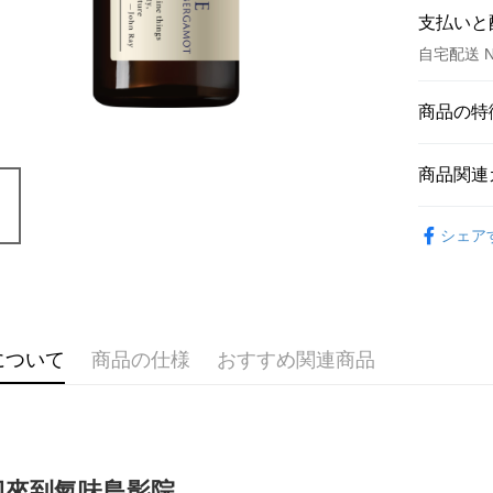
支払いと
自宅配送 N
お支払い
商品の特
クレジット
商品番号
商品関連
6623849
クレジッ
セールス
精油專區 Ess
3回払
シェア
JOHNR
6回払
合作金
華南商
合作金
コンビニ
上海商
華南商
国泰世
LINE Pay
上海商
台湾中
について
商品の仕様
おすすめ関連商品
国泰世
HSBC
Apple Pay
台湾中
聯邦商
HSBC
JKOPAY
元大商
聯邦商
玉山商
元大商
Easy Walle
台新國
玉山商
迎來到氣味島影院
台湾楽