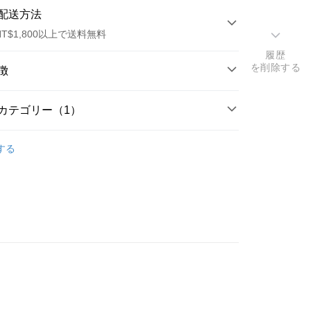
配送方法
T$1,800以上で送料無料
履歴
方法
を削除する
徴
カード1回払い
カテゴリー（1）
トカード分割払い
ポイント
ential Oil
複方精華
い、金利0、毎回
NT$560
21行の銀行
する
AY約翰森林複方精華系列
い、金利0、毎回
NT$280
21行の銀行
庫商業銀行
第一商業銀行
業銀行
彰化商業銀行
庫商業銀行
第一商業銀行
店頭代金引換
業儲蓄銀行
台北富邦商業銀行
業銀行
彰化商業銀行
華商業銀行
兆豐國際商業銀行
業儲蓄銀行
台北富邦商業銀行
小企業銀行
台中商業銀行
華商業銀行
兆豐國際商業銀行
(台湾)商業銀行
華泰商業銀行
小企業銀行
台中商業銀行
業銀行
遠東国際商業銀行
(台湾)商業銀行
華泰商業銀行
業銀行
永豐商業銀行
業銀行
遠東国際商業銀行
業銀行
星展(台湾)商業銀行
業銀行
永豐商業銀行
t
際商業銀行
中国信託商業銀行
業銀行
星展(台湾)商業銀行
天クレジットカード会社