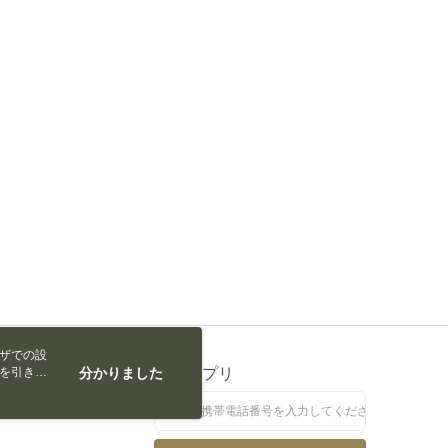
たい場合は、ネットプロテクションズ
rotections.co.jp
にご連絡ください。上記に示した個人情報
購入注文書とあわせてAFTEEにご提供いただく、または
にあなたの個人情報の収集、処理、利用を許可することににご同
けない場合は、当サービスを選択しないでください。
ウザでの設
トを引き続
ス
分かりました
公式アプリ
なします。