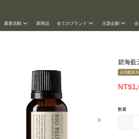
最新活動
新商品
全てのブランド
主題企劃
企
グ
碧海藍天
自宅配送 N
NT$1,
数量