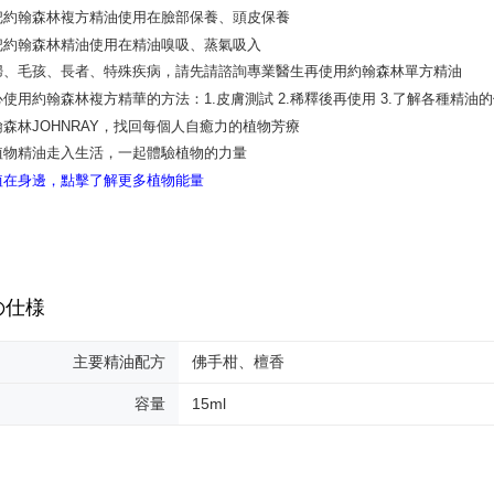
期限を延
配送毎にNT
（例：予
の有無に関
宅配
二、支払
配送毎にNT
1.初回 
き、限度
2.決済金額
3.現在、
三、利用規
プロテクシ
します。
文者の氏
これに限ら
されます。
の仕様
AFTEE
明』をご
主要精油配方
佛手柑、檀香
AFTEE
なります。
容量
15ml
延滞納金
後見人の同
個人情報