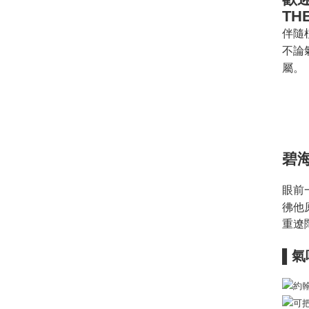
TH
伴隨
不論
屬。
碧海
眼前
彿他
重遼
▌氣