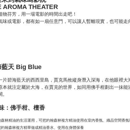
台新國
Google Pa
E AROMA THEATER
台湾楽
Plus Pay
植物芬芳，⽤⼀場電影的時間出走吧！
氣味或電影，都有如一扇任意門，可以讓人暫離現實，也可能走
AFTEE
説明
一、 AF
ATM払い
1.お支払
ドウが表
2.SMS
3.注文す
配送方法
す。
藍天 Big Blue
4.ご注文
全家取貨
員の場合は
配送毎にNT
5.商品受
一片碧海藍天的西西里島，賈克馬攸縱身潛入深海，在他眼裡大
たはアプリ
原本就注定屬於大海，在賈克的世界，如同用佛手柑劃出一抹能
付款後全
ングでお
闊。
配送毎にNT
代金納付期
プリをダウ
味：佛手柑、檀香
7-11取貨
以内まで
配送毎にNT
お支払期限
付款後7-1
もとに計算