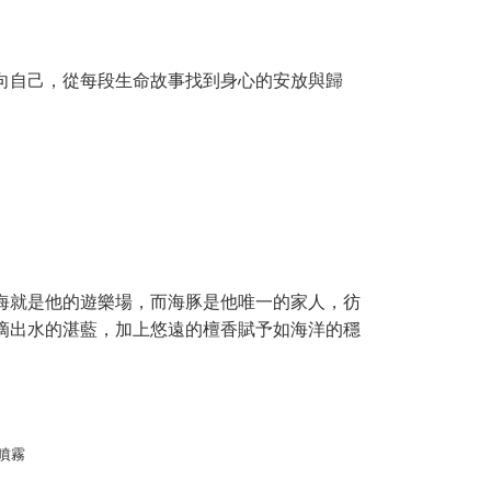
際商業銀行
中国信託商業銀行
y
天クレジットカード会社
向自己，從每段生命故事找到身心的安放與歸
代金後払い
TEE代金後払いについて
い方法でAFTEE代金後払いを選択すると、携帯電話認証ウィン
示されます。
で認証してお支払い手続を進めてください。
るときのお支払いは不要です。商品はご指定の住所に配送されま
が完了すると、携帯に支払い通知のSMSが届きます。アプリ会
付款
、AFTEE アプリプッシュ通知が届きます。
$130、NT$2,000以上で送料無料
け取り時のお支払いは不要です。商品を確かめてから、SMSま
海就是他的遊樂場，而海豚是他唯一的家人，彷
の通知に従って、4大コンビニ、またはATM/オンラインバンキ
滴出水的湛藍，加上悠遠的檀香賦予如海洋的穩
家取貨
支払いください。
$130、NT$2,000以上で送料無料
限は最短で 14 日以内ですので、ご注意ください。AFTEE ア
ンロードして AFTEE 会員になるとお支払い期限を最長 45 日
付款
延長できます。
$130、NT$2,000以上で送料無料
は、ショップが請求した期日と、AFTEEで延長できる日数を
1取貨
されます。AFTEEで注文すると、商品を受け取るまで支払い