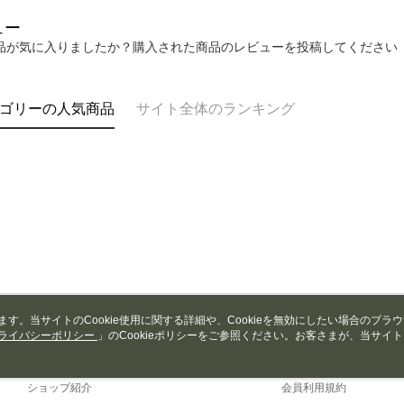
を行使し
cs_tw@netp
ュー
を、必要な
品が気に入りましたか？購入された商品のレビューを投稿してください
AFTEE
意いただ
ゴリーの人気商品
サイト全体のランキング
います。当サイトのCookie使用に関する詳細や、Cookieを無効にしたい場合のブラ
ライバシーポリシー
会社概要
」のCookieポリシーをご参照ください。お客さまが、当サイ
カスタマーサービ
規約のCookieポリシーに基づいてCookieを使用することに同意したものとみ
ブランドストーリー
ショッピングガイド
ショップ紹介
会員利用規約