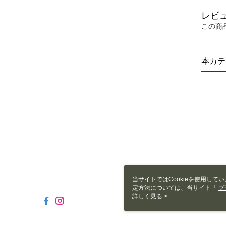
レビ
この商
本カテ
当サイトではCookieを使用して
定方法については、当サイト「
プ
き使用される場合、当社がサイト利用
詳しく見る >