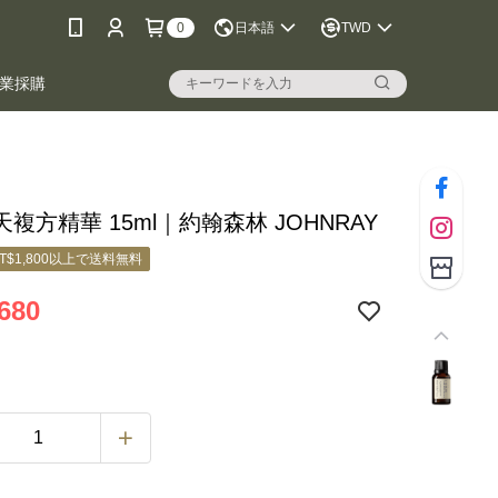
0
日本語
TWD
業採購
複方精華 15ml｜約翰森林 JOHNRAY
T$1,800以上で送料無料
680