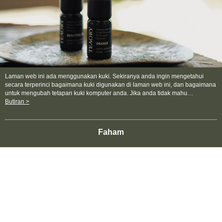
3. Tiada bayaran diperlukan apabila pesanan disahkan. Produk akan
dihantar ke alamat yang ditetapkan.
全家取貨付款
4. Setelah pesanan disahkan, anda akan menerima SMS pembayaran
NT$130/pesanan | Penghantaran percuma untuk pesanan
manakala ahli aplikasi akan menerima pemberitahuan tolak aplikasi
NT$2,000 atau lebih
AFTEE.
5. Tiada bayaran diperlukan apabila anda menerima produk. Sila buat
pembayaran di empat kedai serbaneka utama, ATM atau perbankan
付款後全家取貨
dalam talian dengan SMS pembayaran atau pemberitahuan tolak aplikasi
NT$130/pesanan | Penghantaran percuma untuk pesanan
AFTEE.
Laman web ini ada menggunakan kuki. Sekiranya anda ingin mengetahui
NT$2,000 atau lebih
secara terperinci bagaimana kuki digunakan di laman web ini, dan bagaimana
Sila ambil perhatian bahawa tempoh pembayaran adalah 14 hari. Walau
untuk mengubah tetapan kuki komputer anda. Jika anda tidak mahu
7-11取貨付款
bagaimanapun, bagi mereka yang telah memuat turun Aplikasi AFTEE
menggunakan kuki di komputer anda, sila rujuk penerangan mengenai kuki.
Butiran >
dan mendaftar sebagai ahli AFTEE boleh menikmati tempoh pembayaran
Dasar Privasi
Laman web ini ada menggunakan kuki. Sekiranya anda ingin
NT$130/pesanan | Penghantaran percuma untuk pesanan
sehingga 45 hari.
mengetahui secara terperinci bagaimana kuki digunakan di laman web ini,
NT$2,000 atau lebih
dan bagaimana untuk mengubah tetapan kuki komputer anda. Jika anda tidak
Faham
mahu menggunakan kuki di komputer anda, sila rujuk penerangan mengenai
Tempoh pembayaran dikira dari masa kedai meminta pembayaran anda,
kuki.
付款後7-11取貨
ditambah dengan bilangan hari yang boleh dilanjutkan oleh AFTEE. Anda
boleh melanjutkan tempoh pembayaran anda sebelum anda menerima
NT$130/pesanan | Penghantaran percuma untuk pesanan
pesanan. Walau bagaimanapun, tiada jaminan bahawa anda boleh
NT$2,000 atau lebih
menerima pesanan anda semasa tempoh pembayaran (cth.: produk
prapesanan atau produk yang mungkin mengambil masa yang lebih
宅配
lama untuk dihantar). Oleh itu, anda dikehendaki membuat pembayaran
kepada AFTEE dalam tempoh sama ada anda menerima pesanan.
NT$100/pesanan | Penghantaran percuma untuk pesanan
NT$1,800 atau lebih
Kedua, Sekatan Pembayaran