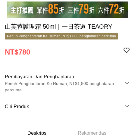
山芙蓉護理霜 50ml｜一日茶道 TEAORY
Penuh Penghantaran Ke Rumah, NT$1,800 penghataran percuma
NT$780
Pembayaran Dan Penghantaran
Penuh Penghantaran Ke Rumah, NT$1,800 penghataran
percuma
Kaedah Pembayaran
Ciri Produk
Kad Kredit (Bayaran Penuh)
No. Produk
Ansuran Kad Kredit
6706059
3 ansuran pada kadar faedah 0,
NT$260
setiap ansuran
Deskripsi
Rekomendasi