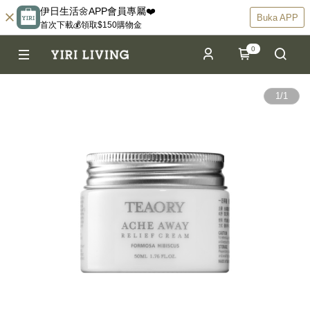
伊日生活🌼APP會員專屬❤️
Buka APP
首次下載💰領取$150購物金
0
1
/
1