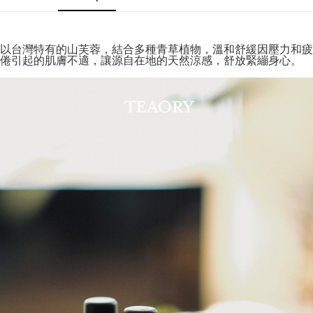
Ciri Produk
21 Bank
6 ansuran pada kadar faedah 0,
NT$130
setiap
Taiwan Cooperative Bank
Bank Komersial Pertama
以台灣特有的山芙蓉，結合多種青草植物，溫和舒緩因壓力和疲
Hua Nan Commercial
Chang Hwa Commercial
ansuran
21 Bank
Bank
Bank
倦引起的肌膚不適，讓源自在地的天然涼感，舒放緊繃身心。
Taiwan Cooperative Bank
Bank Komersial Pertama
以台灣特有的山芙蓉，結合多種青草植物，溫和舒緩因壓力和疲
Pengambilan di Kedai Serbaneka
The Shanghai
Bank Komersial Taipei
倦引起的肌膚不適，讓源自在地的天然涼感，舒放緊繃身心。
Hua Nan Commercial Bank
Chang Hwa Commercial Bank
Sorotan Produk
Commercial & Savings
Fubon
LINE Pay
The Shanghai Commercial &
Bank Komersial Taipei Fubon
Bank
舒放疲倦與緊繃的肌膚護理霜
Savings Bank
Bank Cathay United
Mega International
Apple Pay
Bank Cathay United
Mega International Commercial
Commercial Bank
Bank
Taiwan Business Bank
Taichung Commercial
JKOPAY
Taiwan Business Bank
Taichung Commercial Bank
Bank
HSBC Bank (Taiwan) Limited
Hwatai Bank
Easy Wallet
HSBC Bank (Taiwan)
Hwatai Bank
Union Bank of Taiwan
Far Eastern International Bank
Limited
Yuanta Commercial Bank
Bank SinoPac
Google Pay
Union Bank of Taiwan
Far Eastern International
Bank Komersial E.SUN
DBS Bank
Bank
Plus PAY
Bank Antarabangsa Taishin
Bank CTBC
Yuanta Commercial Bank
Bank SinoPac
Syarikat Kad Kredit Rakuten
Bank Komersial E.SUN
DBS Bank
AFTEE
Taiwan
Bank Antarabangsa
Bank CTBC
Deskripsi
Taishin
Pertama, Mengenai Perkhidmatan AFTEE Beli Sekarang Bayar Kemudian
Syarikat Kad Kredit
Pemindahan ATM
1. Dengan memilih AFTEE sebagai kaedah pembayaran, mesej
Rakuten Taiwan
pengesahan AFTEE akan muncul.
2. Anda boleh meneruskan pembayaran selepas pengesahan SMS.
Pilihan Penghantaran