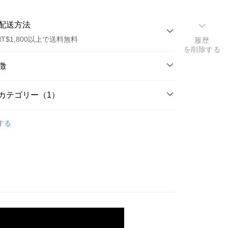
配送方法
T$1,800以上で送料無料
履歴
を削除する
方法
徴
カード1回払い
カテゴリー（1）
トカード分割払い
ポイント
dy Care
潤膚保養
い、金利0、毎回
NT$493
21行の銀行
する
OHNRAY深層潤膚霜系列
い、金利0、毎回
NT$246
21行の銀行
庫商業銀行
第一商業銀行
業銀行
彰化商業銀行
庫商業銀行
第一商業銀行
店頭代金引換
業儲蓄銀行
台北富邦商業銀行
業銀行
彰化商業銀行
華商業銀行
兆豐國際商業銀行
業儲蓄銀行
台北富邦商業銀行
小企業銀行
台中商業銀行
華商業銀行
兆豐國際商業銀行
(台湾)商業銀行
華泰商業銀行
小企業銀行
台中商業銀行
業銀行
遠東国際商業銀行
(台湾)商業銀行
華泰商業銀行
業銀行
永豐商業銀行
業銀行
遠東国際商業銀行
業銀行
星展(台湾)商業銀行
業銀行
永豐商業銀行
t