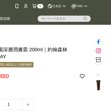
0
日本語
TWD
業採購
園深層潤膚霜 200ml｜約翰森林
AY
T$1,800以上で送料無料
480