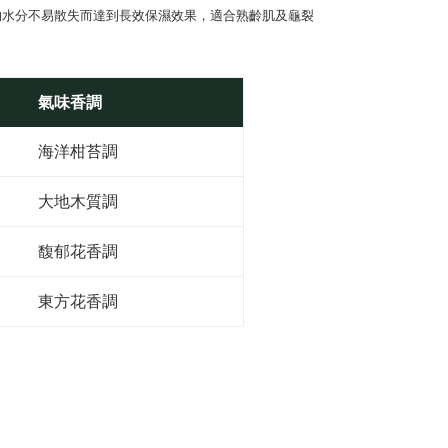
1取貨
されます。AFTEEで注文すると、商品を受け取るまで支払い
的水分不易散失而達到長效保濕效果，適合熟齡肌及龜裂
長できますが、商品を期限内に受け取れない場合があります
$130、NT$2,000以上で送料無料
約商品や商品到着日が比較的遅い商品）。そのため、商品到着
わらず、AFTEEで指定された期限内にお支払いください。
氣味香調
い限度額
$100、NT$1,800以上で送料無料
AFTEEを ご利用の際に、認証結果及び当社の審査の結果に基づ
額が設定されます。
海洋柑苔調
は最低NT$20です。
台湾の会員のみご利用いただけます。
大地木質調
約「AFTEE代金後払い」（以下当サービスという）はネット
ョンズ（以下 AFTEE という）が提供し、AFTEEが代金を徴収
当サービスご利用の際に提供しなければならない個人情報（注
馥郁花香調
名、電話番号、受取人の氏名、電話番号、受取人住所を含むが
ない）は、AFTEEに渡され当サービスで必要な範囲内で利用
AFTEEの個人情報の収集、処理、利用について、詳細は
東方花香調
公式ホームページの『個人情報の収集、処理及び利用に関する声
参照ください（
https://aftee.tw/privacypolicy/
）。
の初回ご利用の際に、審査を通過すれば、最高額がNT$10,000に
支払い期限を過ぎた場合、その金額に基づいて年利20%の遅
が加算されます。未成年の利用者は、事前に法定代理人または
意を得ればAFTEEをご利用いただけます。