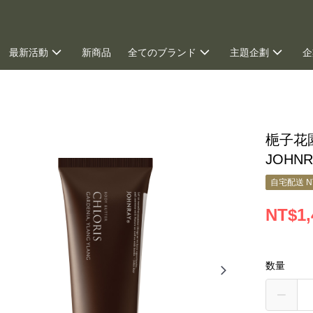
最新活動
新商品
全てのブランド
主題企劃
企
グ
梔子花
JOHNR
自宅配送 N
NT$1,
数量