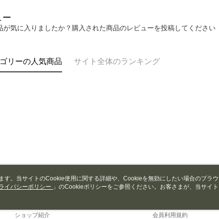
個人情報
を行使し
ュー
cs_tw@netp
品が気に入りましたか？購入された商品のレビューを投稿してください
を、必要な
AFTEE
意いただ
ゴリーの人気商品
サイト全体のランキング
います。当サイトのCookie使用に関する詳細や、Cookieを無効にしたい場合のブラ
ライバシーポリシー
会社概要
」のCookieポリシーをご参照ください。お客さまが、当サイ
カスタマーサービ
規約のCookieポリシーに基づいてCookieを使用することに同意したものとみ
ブランドストーリー
ショッピングガイド
ショップ紹介
会員利用規約