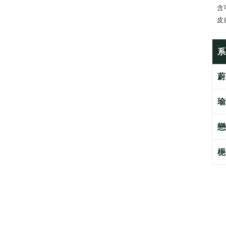
含
皮
系
蔚
瑜
戀
梔