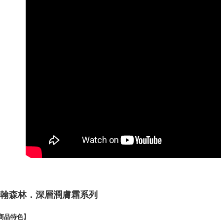
台新國
玉山商
台湾楽
台新國
Google Pa
台湾楽
Plus Pay
AFTEE
説明
一、 AF
ATM払い
1.お支払
ドウが表
2.SMS
3.注文す
配送方法
す。
4.ご注文
全家取貨
員の場合は
配送毎にNT
5.商品受
たはアプリ
付款後全
ングでお
配送毎にNT
代金納付期
プリをダウ
翰森林．深層潤膚霜系列
7-11取貨
以内まで
配送毎にNT
商品特色】
お支払期限