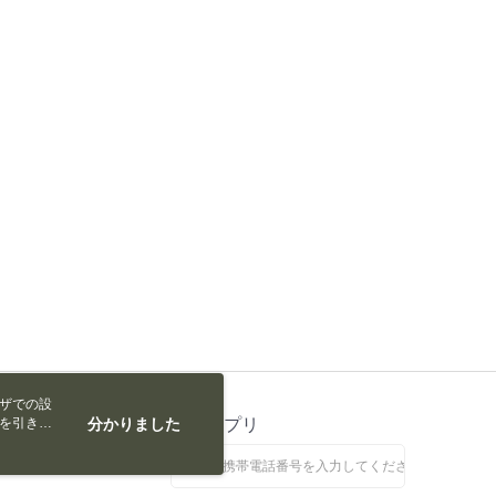
の処理、利用について疑問がある、または関連する法律の権利
たい場合は、ネットプロテクションズ
rotections.co.jp
にご連絡ください。上記に示した個人情報
購入注文書とあわせてAFTEEにご提供いただく、または
にあなたの個人情報の収集、処理、利用を許可することににご同
けない場合は、当サービスを選択しないでください。
ウザでの設
トを引き続
ス
分かりました
公式アプリ
なします。