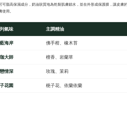
付款後7-1
もとに計算
可可脂高保濕成分，奶油狀質地為乾裂肌膚鎖水，並在外形成保護膜，讓皮膚
期限を延
配送毎にNT
膚使用。
（例：予
の有無に関
宅配
列氣味
主調精油
二、支払
配送毎にNT
1.初回 
き、限度
藍海岸
佛手柑、橡木苔
2.決済金額
3.現在、
珈大師
檀香、岩蘭草
三、利用規
プロテクシ
します。
戀情深
玫瑰、茉莉
文者の氏
これに限ら
されます。
子花園
梔子花、依蘭依蘭
AFTEE
明』をご
AFTEE
なります。
延滞納金
後見人の同