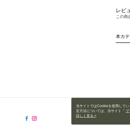
レビ
この商
本カテ
当サイトではCookieを使用して
定方法については、当サイト「
プ
き使用される場合、当社がサイト利用
詳しく見る >