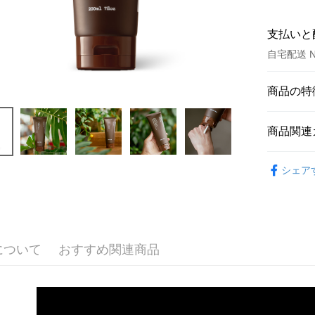
支払いと
自宅配送 N
お支払い
商品の特
クレジット
商品番号
商品関連
7052522
クレジッ
セールス
身體保養 Bo
3回払
シェア
約翰森林J
6回払
合作金
華南商
合作金
コンビニ
上海商
華南商
国泰世
LINE Pay
上海商
台湾中
について
おすすめ関連商品
国泰世
HSBC
Apple Pay
台湾中
聯邦商
HSBC
JKOPAY
元大商
聯邦商
玉山商
元大商
Easy Walle