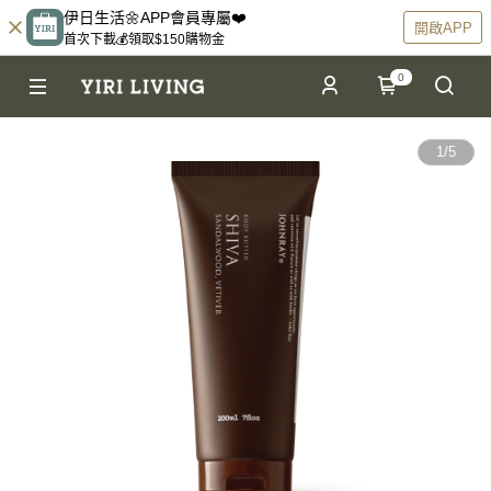
伊日生活🌼APP會員專屬❤️
開啟APP
首次下載💰領取$150購物金
0
1
/
5