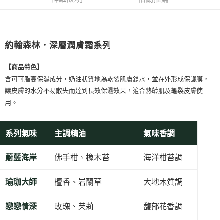
銷售重點
6 期 0 利率 每期
NT$246
21家銀行
合作金庫商業銀行
第一商業銀行
約翰森林JOHNRAY深層潤膚霜系列
華南商業銀行
彰化商業銀行
合作金庫商業銀行
第一商業銀行
超商取貨付款
上海商業儲蓄銀行
台北富邦商業銀行
華南商業銀行
彰化商業銀行
國泰世華商業銀行
兆豐國際商業銀行
約翰森林．深層潤膚霜系列
LINE Pay
上海商業儲蓄銀行
台北富邦商業銀行
臺灣中小企業銀行
台中商業銀行
國泰世華商業銀行
兆豐國際商業銀行
匯豐（台灣）商業銀行
華泰商業銀行
Apple Pay
【商品特色】
臺灣中小企業銀行
台中商業銀行
聯邦商業銀行
遠東國際商業銀行
匯豐（台灣）商業銀行
華泰商業銀行
含可可脂高保濕成分，奶油狀質地為乾裂肌膚鎖水，並在外形成保護膜，
街口支付
元大商業銀行
永豐商業銀行
聯邦商業銀行
遠東國際商業銀行
讓皮膚的水分不易散失而達到長效保濕效果，適合熟齡肌及龜裂皮膚使
玉山商業銀行
星展（台灣）商業銀行
元大商業銀行
永豐商業銀行
悠遊付
用。
台新國際商業銀行
中國信託商業銀行
玉山商業銀行
星展（台灣）商業銀行
台灣樂天信用卡公司
台新國際商業銀行
中國信託商業銀行
Google Pay
台灣樂天信用卡公司
系列氣味
主調精油
氣味香調
全盈+PAY
AFTEE先享後付
蔚藍海岸
佛手柑、橡木苔
海洋柑苔調
相關說明
【關於「AFTEE先享後付」】
瑜珈大師
檀香、岩蘭草
大地木質調
ATM付款
AFTEE先享後付是「在收到商品之後才付款」的支付方式。 讓您購物簡單
便利好安心！
１．簡單：不需註冊會員、不需綁卡、不需儲值。
戀戀情深
玫瑰、茉莉
馥郁花香調
運送方式
２．便利：只要手機號碼，簡訊認證，即可結帳。