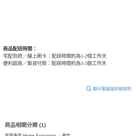
舒心茶韻環繞，為生活注入一抹自在與寧靜。以丁香花苞、薰衣
華南商業銀行
彰化商業銀行
合作金庫商業銀行
第一商業銀行
超商取貨付款
草主調，如春日煦陽將綿被曬得暖烘烘，慵懶而放鬆。使用環保
上海商業儲蓄銀行
台北富邦商業銀行
華南商業銀行
彰化商業銀行
國泰世華商業銀行
兆豐國際商業銀行
擴香基劑，可生物降解、低刺激性，使用居家擴香更安心。
LINE Pay
上海商業儲蓄銀行
台北富邦商業銀行
臺灣中小企業銀行
台中商業銀行
國泰世華商業銀行
兆豐國際商業銀行
銷售重點
匯豐（台灣）商業銀行
華泰商業銀行
Apple Pay
臺灣中小企業銀行
台中商業銀行
聯邦商業銀行
遠東國際商業銀行
清甜花香調
匯豐（台灣）商業銀行
華泰商業銀行
街口支付
元大商業銀行
永豐商業銀行
聯邦商業銀行
遠東國際商業銀行
商品配送時間：
玉山商業銀行
星展（台灣）商業銀行
元大商業銀行
永豐商業銀行
悠遊付
宅配到府／線上刷卡：配送時間約為1-2個工作天
台新國際商業銀行
中國信託商業銀行
玉山商業銀行
星展（台灣）商業銀行
台灣樂天信用卡公司
便利超商／取貨付款：配送時間約為3-5個工作天
台新國際商業銀行
中國信託商業銀行
Google Pay
台灣樂天信用卡公司
全盈+PAY
AFTEE先享後付
顯示電腦版詳細說明
相關說明
【關於「AFTEE先享後付」】
ATM付款
AFTEE先享後付是「在收到商品之後才付款」的支付方式。 讓您購物簡單
便利好安心！
１．簡單：不需註冊會員、不需綁卡、不需儲值。
運送方式
商品相關分類 (1)
２．便利：只要手機號碼，簡訊認證，即可結帳。
３．安心：先確認商品／服務後，再付款。
全家取貨付款
居家香氛 Home Fragrance
香竹