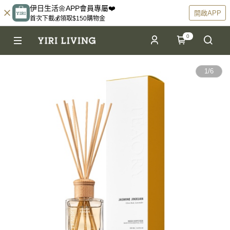
伊日生活🌼APP會員專屬❤️
開啟APP
首次下載💰領取$150購物金
0
1
/
6