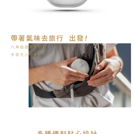
限らない）は、AFTEEに渡され当サービスで必要な範囲内で利用されま
す。AFTEEの個人情報の収集、処理、利用について、詳細はAFTEE公式ホ
ームページの『個人情報の収集、処理及び利用に関する声明』をご参照く
ださい（
https://aftee.tw/privacypolicy/
）。
AFTEEの初回ご利用の際に、審査を通過すれば、最高額がNT$10,000にな
ります。支払い期限を過ぎた場合、その金額に基づいて年利20%の遅延滞
納金が加算されます。未成年の利用者は、事前に法定代理人または後見人
の同意を得ればAFTEEをご利用いただけます。
個人情報の処理、利用について疑問がある、または関連する法律の権利を
行使したい場合は、ネットプロテクションズ
cs_tw@netprotections.co.jp
にご連絡ください。上記に示した個人情報を、必要な購入注文書とあわせ
てAFTEEにご提供いただく、またはAFTEEにあなたの個人情報の収集、処
理、利用を許可することににご同意いただけない場合は、当サービスを選
択しないでください。