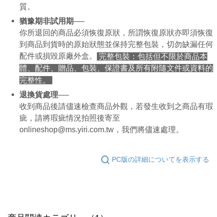
質。
猶豫期非試用期──
你所退回的商品必須恢復原狀，所謂恢復原狀亦即須恢復
到商品到貨時的原始狀態並保持完整包裝，切勿缺漏任何
配件或損毀原廠外盒。
完整包裝：包括但不限於商品本
體、配件、贈品、包裝、保證書及所有附隨文件或資料的
完整性。
退換貨處理──
收到商品後請儘速檢查商品外觀，若發生收到之商品有瑕
疵，請將瑕疵情況拍照後寄至
onlineshop@ms.yiri.com.tw，我們將儘速處理。
PC版の詳細についてを表示する