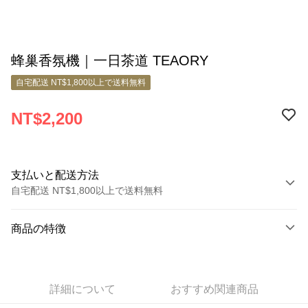
蜂巢香氛機｜一日茶道 TEAORY
自宅配送 NT$1,800以上で送料無料
NT$2,200
支払いと配送方法
自宅配送 NT$1,800以上で送料無料
お支払い方法
商品の特徴
クレジットカード1回払い
商品番号
クレジットカード分割払い
7199399
3回払い、金利0、毎回
NT$733
21行の銀行
詳細について
おすすめ関連商品
商品の特徴
6回払い、金利0、毎回
NT$366
21行の銀行
合作金庫商業銀行
第一商業銀行