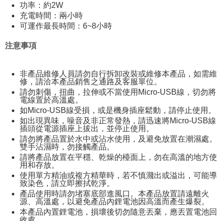
功率：約2W
充電時間：兩小時
可運作最長時間：6~8小時
注意事項
非產品維修人員請勿自行拆卸改裝或維修本產品，如需維
修，請洽本產品銷售之通路及客服單位。
請勿刺傷，扭曲，拉伸或不當使用Micro-USB線，切勿將
電線置於高溫處。
如Micro-USB線受損，或是機身插座鬆動，請停止使用。
如出現異味，噪音及非正常發熱，請迅速將Micro-USB線
插頭從電源插座上拔出，並停止使用。
請勿將產品置於水中或沾水使用，及避免放置在潮濕處。
雙手沾濕時，勿接觸產品。
請將產品放置在平穩、乾燥的檯面上，勿在高溫的地方使
用和存放。
使用單方精油或複方精華時，若不慎濺出或溢出，可能導
致染色，請立即擦拭乾淨。
產品使用時請勿堵塞底部進風口。本產品放置請遠離火
源、高溫處，以避免產品內鋰電池因高溫而產生爆裂。
本產品內置鋰電池，損壞後切勿隨意丟棄，應丟置電池回
收處。