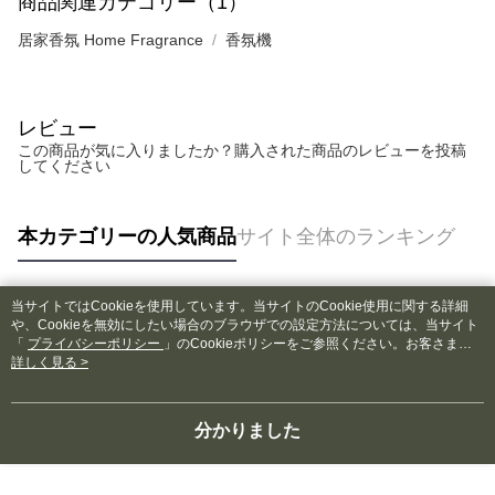
商品関連カテゴリー（1）
居家香氛 Home Fragrance
香氛機
レビュー
この商品が気に入りましたか？購入された商品のレビューを投稿
してください
本カテゴリーの人気商品
サイト全体のランキング
当サイトではCookieを使用しています。当サイトのCookie使用に関する詳細
人気タグ
や、Cookieを無効にしたい場合のブラウザでの設定方法については、当サイト
「
プライバシーポリシー
」のCookieポリシーをご参照ください。お客さま
が、当サイトを引き続き使用される場合、当社がサイト利用規約のCookieポリ
詳しく見る >
シーに基づいてCookieを使用することに同意したものとみなします。
分かりました