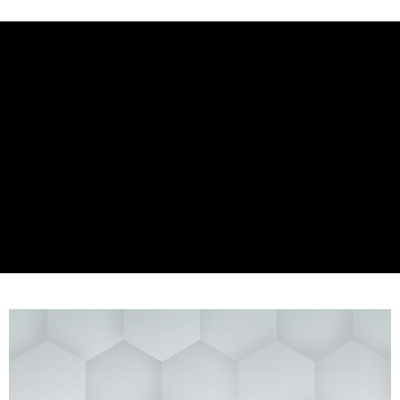
迷你行動香氛機，隨身帶著走。
華南商業銀行
彰化商業銀行
合作金庫商業銀行
第一商業銀行
コンビニ店頭代金引換
不受空間限制，帶著氣味去旅行 ；極致輕巧，僅72克。
上海商業儲蓄銀行
台北富邦商業銀行
華南商業銀行
彰化商業銀行
国泰世華商業銀行
兆豐國際商業銀行
不需加水，附毛氈片，連結USB即可充電；內置自動關機功能。
LINE Pay
上海商業儲蓄銀行
台北富邦商業銀行
台湾中小企業銀行
台中商業銀行
国泰世華商業銀行
兆豐國際商業銀行
HSBC(台湾)商業銀行
華泰商業銀行
セールスポイント
Apple Pay
台湾中小企業銀行
台中商業銀行
聯邦商業銀行
遠東国際商業銀行
不需加水，帶著氣味去旅行
HSBC(台湾)商業銀行
華泰商業銀行
JKOPAY
元大商業銀行
永豐商業銀行
聯邦商業銀行
遠東国際商業銀行
玉山商業銀行
星展(台湾)商業銀行
元大商業銀行
永豐商業銀行
Easy Wallet
台新國際商業銀行
中国信託商業銀行
玉山商業銀行
星展(台湾)商業銀行
台湾楽天クレジットカード会社
台新國際商業銀行
中国信託商業銀行
Google Pay
台湾楽天クレジットカード会社
Plus Pay
AFTEE代金後払い
説明
一、 AFTEE代金後払いについて
ATM払い
1.お支払い方法でAFTEE代金後払いを選択すると、携帯電話認証ウィンド
ウが表示されます。
2.SMSで認証してお支払い手続を進めてください。
配送方法
3.注文するときのお支払いは不要です。商品はご指定の住所に配送されま
す。
全家取貨付款
4.ご注文が完了すると、携帯に支払い通知のSMSが届きます。アプリ会員