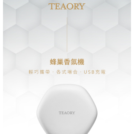
配送毎にNT$130、NT$2,000以上で送料無料
の場合は、AFTEE アプリプッシュ通知が届きます。
5.商品受け取り時のお支払いは不要です。商品を確かめてから、SMSまた
付款後全家取貨
はアプリの通知に従って、4大コンビニ、またはATM/オンラインバンキン
グでお支払いください。
配送毎にNT$130、NT$2,000以上で送料無料
代金納付期限は最短で 14 日以内ですので、ご注意ください。AFTEE アプ
7-11取貨付款
リをダウンロードして AFTEE 会員になるとお支払い期限を最長 45 日以内
配送毎にNT$130、NT$2,000以上で送料無料
まで延長できます。
付款後7-11取貨
お支払期限は、ショップが請求した期日と、AFTEEで延長できる日数をも
とに計算されます。AFTEEで注文すると、商品を受け取るまで支払い期限
配送毎にNT$130、NT$2,000以上で送料無料
を延長できますが、商品を期限内に受け取れない場合があります（例：予
約商品や商品到着日が比較的遅い商品）。そのため、商品到着の有無に関
宅配
わらず、AFTEEで指定された期限内にお支払いください。
配送毎にNT$100、NT$1,800以上で送料無料
二、支払い限度額
宅配 _ 離島（澎湖、金門、馬祖、小琉球、綠島、蘭嶼）
1.初回 AFTEEを ご利用の際に、認証結果及び当社の審査の結果に基づ
き、限度額が設定されます。
配送毎にNT$380、NT$3,800以上で送料無料
2.決済金額は最低NT$20です。
3.現在、台湾の会員のみご利用いただけます。
三、利用規約「AFTEE代金後払い」（以下当サービスという）はネットプ
ロテクションズ（以下 AFTEE という）が提供し、AFTEEが代金を徴収し
ます。当サービスご利用の際に提供しなければならない個人情報（注文者
の氏名、電話番号、受取人の氏名、電話番号、受取人住所を含むがこれに