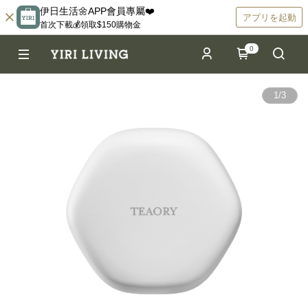
伊日生活🌼APP會員專屬❤️
アプリを起動
首次下載💰領取$150購物金
0
1
/
3