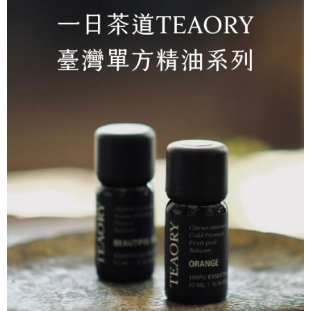
每笔NT$130，满NT$2,000(含以上)免运费
5. 收到商品當下無需繳費，確認無誤後，請再利用繳費通知簡訊或AFTEE
APP於四大便利商店‧ATM/網銀等方式進行付款。
付款後全家取貨
請留意繳費期限為 14 天。唯有下載 AFTEE App 成為 AFTEE 會員者方能享
每笔NT$130，满NT$2,000(含以上)免运费
有最長 45 天內付款之服務。
7-11取貨付款
繳費期限，為商家向您請款的時間，再加上使用AFTEE可延長的天數所計算
每笔NT$130，满NT$2,000(含以上)免运费
出。使用AFTEE下訂可以延長您收到商品前的繳費天數，但無法保證一定能
夠在期限內收到商品(例如:預購商品或預計到貨時間較長者)。因此無論收到
付款後7-11取貨
商品與否，仍需要請您在AFTEE規定的時間內完成繳費。
每笔NT$130，满NT$2,000(含以上)免运费
二、付款限制
1. 初次使用 AFTEE 時，將依認證結果及本公司審查結果，核予每個人不同
宅配
之上限額度
2. 結帳金額須大於NT$30
每笔NT$100，满NT$1,800(含以上)免运费
3. 目前僅支援台灣會員
三、聲明條款
「AFTEE先享後付」(下稱本服務)乃由恩沛科技股份有限公司(下稱 AFTEE )
所提供，並由 AFTEE 向您收取款項。因使用本服務所須提供之個人資料(包
含但不限於訂購人姓名、電話，收件人姓名、電話、收件地址)，將交付予
AFTEE 於本服務必要服務範圍內運用。關於 AFTEE 對於個人資料之蒐集、
處理、利用，詳參 AFTEE 官網之『個人資料蒐集、處理及利用告知聲明』
（
https://aftee.tw/privacypolicy/
）。