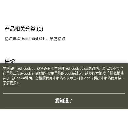
产品相关分类 (1)
精油專區 Essential Oil
單方精油
评论
此商品目前未被评论
本網站中使用cookie，欲查詢有關本網站使用cookie方式之詳情，及若您不希望
在電腦上使用cookie時應如何變更電腦的cookie設定，請參閱本網站「
隱私權條
款
」之Cookie聲明。您繼續使用本網站即表示您同意本公司得按本網站使用條款
之Cookie聲明使用cookie。
了解更多 >
本分类热销
全站排行
我知道了
热门标签