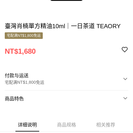
臺灣肖楠單方精油10ml｜一日茶道 TEAORY
宅配满NT$1,800免运
NT$1,680
付款与运送
宅配满NT$1,800免运
付款方式
商品特色
信用卡一次付款
商品编号
信用卡分期付款
7929153
3期 0利率，每期
NT$560
21家银行
详细说明
商品规格
相关推荐
商品特色
6期 0利率，每期
NT$280
21家银行
合作金库商业银行
第一商业银行