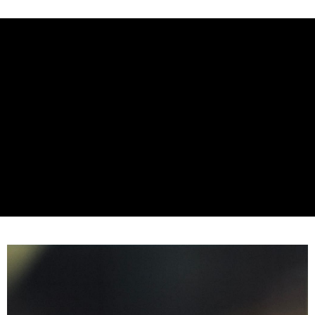
在台灣生長數百年的特有芳香植物，最貼近台灣人的身心能力。
华南商业银行
彰化商业银行
合作金库商业银行
第一商业银行
超商取货付款
瓶身使用「皇室御用紫晶瓶」，阻斷各種光害，讓精油能受到更
上海商业储蓄银行
台北富邦商业银行
华南商业银行
彰化商业银行
国泰世华商业银行
兆丰国际商业银行
好的的保護，延長保存植物活性。
LINE Pay
上海商业储蓄银行
台北富邦商业银行
台湾中小企业银行
台中商业银行
有「台灣檀香」美稱的臺灣肖楠為臺灣獨特的原生種植物，生長
国泰世华商业银行
兆丰国际商业银行
汇丰（台湾）商业银行
华泰商业银行
Apple Pay
台湾中小企业银行
台中商业银行
極度緩慢，木質堅硬不易處理，萃油難度高而萃油率低更顯珍
联邦商业银行
远东国际商业银行
汇丰（台湾）商业银行
华泰商业银行
貴，有助提升能量、沉澱心靈。
街口支付
元大商业银行
永丰商业银行
联邦商业银行
远东国际商业银行
安全雙層瓶蓋，增加使用安全性，避免傾倒時液體可能流出，也
玉山商业银行
星展（台湾）商业银行
元大商业银行
永丰商业银行
悠遊付
降低精油揮發的可能性。
台新国际商业银行
中国信托商业银行
玉山商业银行
星展（台湾）商业银行
台湾乐天信用卡公司
不建議使用香氛機擴香。
台新国际商业银行
中国信托商业银行
Google Pay
台湾乐天信用卡公司
Plus PAY
AFTEE先享后付
相关说明
一、關於 AFTEE先享後付
ATM付款
1. 於付款方式選擇AFTEE先享後付，將跳出AFTEE先享後付手機驗證視
窗。
2. 進行簡訊驗證之後，即可完成結帳手續。
运送方式
3. 訂單確認後不需事先繳費，商品會配送至您的指定地址。
4. 下訂完成後，您的手機會收到一封繳費通知簡訊，APP會員則會收到
全家取貨付款
AFTEE APP推播通知。