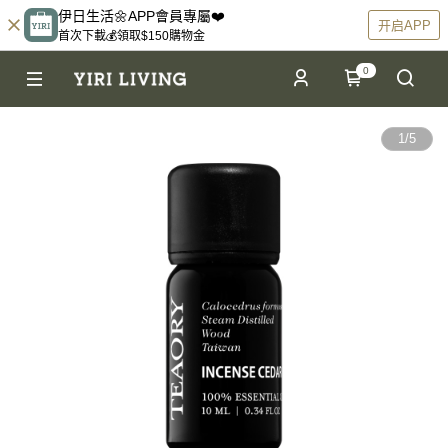
伊日生活🌼APP會員專屬❤️
开启APP
首次下載💰領取$150購物金
0
1
/
5