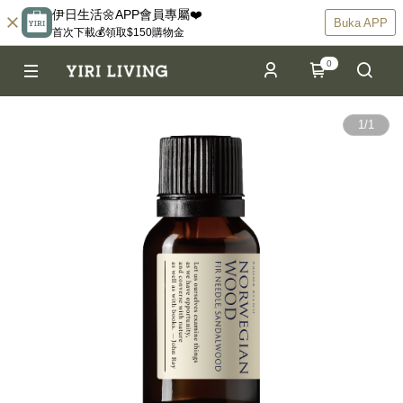
伊日生活🌼APP會員專屬❤️
Buka APP
首次下載💰領取$150購物金
0
1
/
1