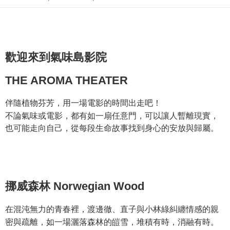
Sorotan Produk
21 Bank
6 ansuran pada kadar faedah 0,
NT$280
setiap
Taiwan Cooperative Bank
Bank Komersial Pertama
JOHNRAY約翰森林複方精華系列
Hua Nan Commercial
Chang Hwa Commercial
ansuran
21 Bank
Bank
Bank
Taiwan Cooperative Bank
Bank Komersial Pertama
Pengambilan di Kedai Serbaneka
The Shanghai
Bank Komersial Taipei
Hua Nan Commercial Bank
Chang Hwa Commercial Bank
Commercial & Savings
Fubon
歡迎來到氣味島影院
LINE Pay
The Shanghai Commercial &
Bank Komersial Taipei Fubon
Bank
Savings Bank
Bank Cathay United
Mega International
Apple Pay
THE AROMA THEATER
Bank Cathay United
Mega International Commercial
Commercial Bank
Bank
Taiwan Business Bank
Taichung Commercial
JKOPAY
Taiwan Business Bank
Taichung Commercial Bank
伴隨植物芬芳，⽤⼀場電影的時間出走吧！
Bank
HSBC Bank (Taiwan) Limited
Hwatai Bank
Easy Wallet
不論氣味或電影，都有如一扇任意門，可以讓人暫離現實，
HSBC Bank (Taiwan)
Hwatai Bank
Union Bank of Taiwan
Far Eastern International Bank
Limited
也可能走向自己，從每段生命故事找到身心的安放與歸屬。
Yuanta Commercial Bank
Bank SinoPac
Google Pay
Union Bank of Taiwan
Far Eastern International
Bank Komersial E.SUN
DBS Bank
Bank
Plus PAY
Bank Antarabangsa Taishin
Bank CTBC
Yuanta Commercial Bank
Bank SinoPac
Syarikat Kad Kredit Rakuten
Bank Komersial E.SUN
DBS Bank
AFTEE
Taiwan
Bank Antarabangsa
Bank CTBC
挪威森林 Norwegian Wood
Deskripsi
Taishin
Pertama, Mengenai Perkhidmatan AFTEE Beli Sekarang Bayar Kemudian
Syarikat Kad Kredit
Pemindahan ATM
1. Dengan memilih AFTEE sebagai kaedah pembayaran, mesej
在混沌無力的青春裡，渡邊徹、直子與小林綠糾纏情感的親
Rakuten Taiwan
pengesahan AFTEE akan muncul.
密與疏離，如一場灑落森林的皚雪，堆積有時，消融有時。
2. Anda boleh meneruskan pembayaran selepas pengesahan SMS.
Pilihan Penghantaran