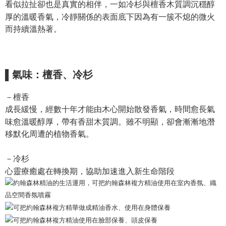
3. Tiada bayaran diperlukan apabila pesanan disahkan. Produk akan
看似拉扯卻也是真實的相伴，一如冷杉與檀香木質調沉穩醇
dihantar ke alamat yang ditetapkan.
全家取貨付款
厚的溫暖香氣，冷靜關係的表面底下因為有一簇不熄的微火
4. Setelah pesanan disahkan, anda akan menerima SMS pembayaran
NT$130/pesanan | Penghantaran percuma untuk pesanan
而持續溫熱著。
manakala ahli aplikasi akan menerima pemberitahuan tolak aplikasi
NT$2,000 atau lebih
AFTEE.
5. Tiada bayaran diperlukan apabila anda menerima produk. Sila buat
pembayaran di empat kedai serbaneka utama, ATM atau perbankan
付款後全家取貨
dalam talian dengan SMS pembayaran atau pemberitahuan tolak aplikasi
NT$130/pesanan | Penghantaran percuma untuk pesanan
▌氣味：檀香、冷杉
AFTEE.
NT$2,000 atau lebih
Sila ambil perhatian bahawa tempoh pembayaran adalah 14 hari. Walau
－檀香
7-11取貨付款
bagaimanapun, bagi mereka yang telah memuat turun Aplikasi AFTEE
成長緩慢，經數十年才能由木心開始散發香氣，時間愈長氣
dan mendaftar sebagai ahli AFTEE boleh menikmati tempoh pembayaran
NT$130/pesanan | Penghantaran percuma untuk pesanan
sehingga 45 hari.
味愈溫暖醇厚，帶有香甜木質調。雖不明顯，卻會漸漸地潛
NT$2,000 atau lebih
移默化周遭的植物香氣。
Tempoh pembayaran dikira dari masa kedai meminta pembayaran anda,
付款後7-11取貨
ditambah dengan bilangan hari yang boleh dilanjutkan oleh AFTEE. Anda
boleh melanjutkan tempoh pembayaran anda sebelum anda menerima
－冷杉
NT$130/pesanan | Penghantaran percuma untuk pesanan
pesanan. Walau bagaimanapun, tiada jaminan bahawa anda boleh
心靈療癒處在轉換期，協助加速進入新生命階段
NT$2,000 atau lebih
menerima pesanan anda semasa tempoh pembayaran (cth.: produk
prapesanan atau produk yang mungkin mengambil masa yang lebih
宅配
lama untuk dihantar). Oleh itu, anda dikehendaki membuat pembayaran
kepada AFTEE dalam tempoh sama ada anda menerima pesanan.
NT$100/pesanan | Penghantaran percuma untuk pesanan
NT$1,800 atau lebih
Kedua, Sekatan Pembayaran