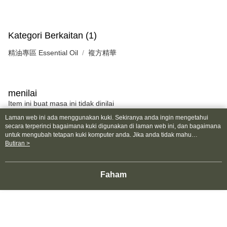
peribadi yang disenaraikan seperti di atas akan dikumpul dan digunakan
oleh AFTEE, sila jangan gunakan perkhidmatan ini.
Kategori Berkaitan (1)
精油專區 Essential Oil
複方精華
menilai
Item ini buat masa ini tidak dinilai
Laman web ini ada menggunakan kuki. Sekiranya anda ingin mengetahui
secara terperinci bagaimana kuki digunakan di laman web ini, dan bagaimana
Paling Popular
Jualan paling laris
untuk mengubah tetapan kuki komputer anda. Jika anda tidak mahu
menggunakan kuki di komputer anda, sila rujuk penerangan mengenai kuki.
Butiran >
Dasar Privasi
Laman web ini ada menggunakan kuki. Sekiranya anda ingin
mengetahui secara terperinci bagaimana kuki digunakan di laman web ini,
dan bagaimana untuk mengubah tetapan kuki komputer anda. Jika anda tidak
Faham
Tag Popular
mahu menggunakan kuki di komputer anda, sila rujuk penerangan mengenai
kuki.