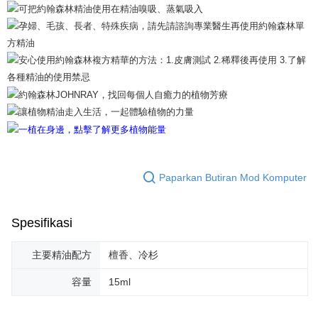
1. Jumlah yang diperakui untuk pengguna kali pertama boleh sehingga
NT$10,000. Amaun diperakui sebenar yang diluluskan akan berdasarkan
keputusan pensijilan dan semakan oleh AFTEE.
2. Amaun perbelanjaan minimum mestilah lebih besar daripada NT$20.
3. Pada masa ini hanya tersedia untuk ahli Taiwan.
Ketiga, Syarat Perkhidmatan
Perkhidmatan AFTEE Beli Sekarang Bayar Kemudian disediakan oleh NP
Taiwan, Inc. dan AFTEE akan membuat bil kepada pengguna. AFTEE
akan menggunakan data peribadi yang dikumpul (termasuk nama
pembeli, no. telefon, nama penerima, no. telefon, alamat penerima) untuk
penggunaan perkhidmatan. Sila rujuk kepada "Penyata Pengumpulan
Data Peribadi, Pemprosesan, Penggunaan"
(https://aftee.tw/privacypolicy/
) untuk maklumat lanjut.
Paparkan Butiran Mod Komputer
Jumlah yang diperakui untuk pengguna kali pertama yang lulus
kelulusan boleh sehingga NT$10,000. Jika pengguna tidak membuat
Spesifikasi
pembayaran dalam tempoh tersebut, yuran pembayaran lewat sebanyak
20% setahun akan dikenakan. Pengguna bawah umur dikehendaki
mendapatkan kebenaran daripada ibu bapa atau penjaga yang sah
主要精油配方
檀香、冷杉
untuk menggunakan AFTEE.
容量
15ml
Sila hubungi NP Taiwan Inc. di
cs_tw@netprotections.co.jp
jika anda
mempunyai sebarang kebimbangan mengenai pemprosesan dan
penggunaan pada data peribadi. Jika anda tidak bersetuju dengan data