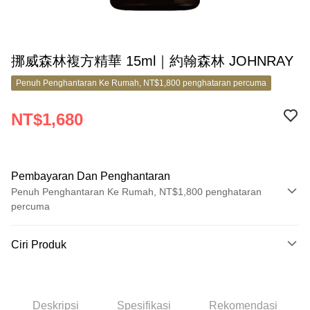
挪威森林複方精華 15ml｜約翰森林 JOHNRAY
Penuh Penghantaran Ke Rumah, NT$1,800 penghataran percuma
NT$1,680
Pembayaran Dan Penghantaran
Penuh Penghantaran Ke Rumah, NT$1,800 penghataran
percuma
Kaedah Pembayaran
Ciri Produk
Kad Kredit (Bayaran Penuh)
No. Produk
Ansuran Kad Kredit
8182446
3 ansuran pada kadar faedah 0,
NT$560
setiap ansuran
Deskripsi
Spesifikasi
Rekomendasi