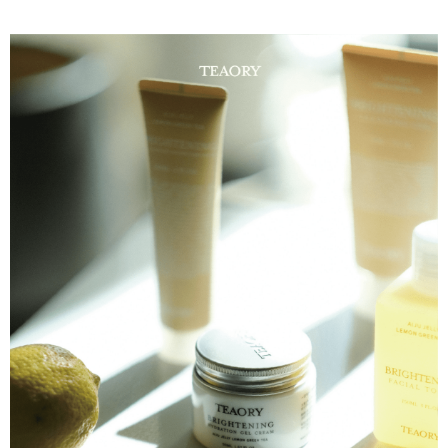
全膚質，特別推薦乾性及缺水性肌
華南商業銀行
彰化商業銀行
合作金庫商業銀行
第一商業銀行
コンビニ店頭代金引換
結合凍膜與水凝霜，持續注入深層潤澤，使肌膚更加水感柔嫩。
上海商業儲蓄銀行
台北富邦商業銀行
華南商業銀行
彰化商業銀行
国泰世華商業銀行
兆豐國際商業銀行
LINE Pay
上海商業儲蓄銀行
台北富邦商業銀行
セールスポイント
台湾中小企業銀行
台中商業銀行
国泰世華商業銀行
兆豐國際商業銀行
HSBC(台湾)商業銀行
華泰商業銀行
讓肌膚更涵水的晚安凍膜
Apple Pay
台湾中小企業銀行
台中商業銀行
聯邦商業銀行
遠東国際商業銀行
HSBC(台湾)商業銀行
華泰商業銀行
JKOPAY
元大商業銀行
永豐商業銀行
聯邦商業銀行
遠東国際商業銀行
玉山商業銀行
星展(台湾)商業銀行
元大商業銀行
永豐商業銀行
Easy Wallet
台新國際商業銀行
中国信託商業銀行
玉山商業銀行
星展(台湾)商業銀行
台湾楽天クレジットカード会社
台新國際商業銀行
中国信託商業銀行
Google Pay
台湾楽天クレジットカード会社
Plus Pay
AFTEE代金後払い
説明
一、 AFTEE代金後払いについて
ATM払い
1.お支払い方法でAFTEE代金後払いを選択すると、携帯電話認証ウィンド
ウが表示されます。
2.SMSで認証してお支払い手続を進めてください。
配送方法
3.注文するときのお支払いは不要です。商品はご指定の住所に配送されま
す。
全家取貨付款
4.ご注文が完了すると、携帯に支払い通知のSMSが届きます。アプリ会員