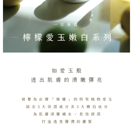
配送毎にNT$130、NT$2,000以上で送料無料
の場合は、AFTEE アプリプッシュ通知が届きます。
5.商品受け取り時のお支払いは不要です。商品を確かめてから、SMSまた
付款後全家取貨
はアプリの通知に従って、4大コンビニ、またはATM/オンラインバンキン
グでお支払いください。
配送毎にNT$130、NT$2,000以上で送料無料
代金納付期限は最短で 14 日以内ですので、ご注意ください。AFTEE アプ
7-11取貨付款
リをダウンロードして AFTEE 会員になるとお支払い期限を最長 45 日以内
配送毎にNT$130、NT$2,000以上で送料無料
まで延長できます。
付款後7-11取貨
お支払期限は、ショップが請求した期日と、AFTEEで延長できる日数をも
とに計算されます。AFTEEで注文すると、商品を受け取るまで支払い期限
配送毎にNT$130、NT$2,000以上で送料無料
を延長できますが、商品を期限内に受け取れない場合があります（例：予
約商品や商品到着日が比較的遅い商品）。そのため、商品到着の有無に関
宅配
わらず、AFTEEで指定された期限内にお支払いください。
配送毎にNT$100、NT$1,800以上で送料無料
二、支払い限度額
1.初回 AFTEEを ご利用の際に、認証結果及び当社の審査の結果に基づ
き、限度額が設定されます。
2.決済金額は最低NT$20です。
3.現在、台湾の会員のみご利用いただけます。
三、利用規約「AFTEE代金後払い」（以下当サービスという）はネットプ
ロテクションズ（以下 AFTEE という）が提供し、AFTEEが代金を徴収し
ます。当サービスご利用の際に提供しなければならない個人情報（注文者
の氏名、電話番号、受取人の氏名、電話番号、受取人住所を含むがこれに