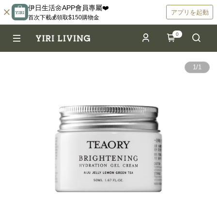
伊日生活🌼APP會員專屬❤️
アプリを起動
首次下載💰領取$150購物金
0
1
/
1