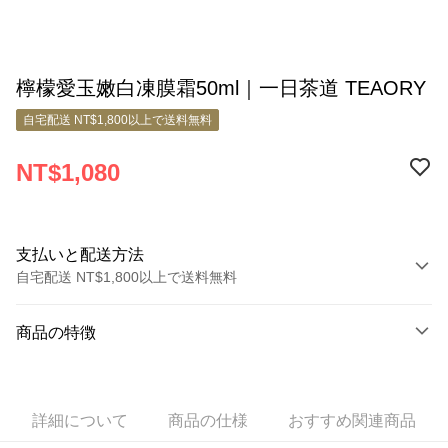
檸檬愛玉嫩白凍膜霜50ml｜一日茶道 TEAORY
自宅配送 NT$1,800以上で送料無料
NT$1,080
支払いと配送方法
自宅配送 NT$1,800以上で送料無料
お支払い方法
商品の特徴
クレジットカード1回払い
商品番号
クレジットカード分割払い
8572922
3回払い、金利0、毎回
NT$360
21行の銀行
詳細について
商品の仕様
おすすめ関連商品
商品の特徴
6回払い、金利0、毎回
NT$180
21行の銀行
合作金庫商業銀行
第一商業銀行