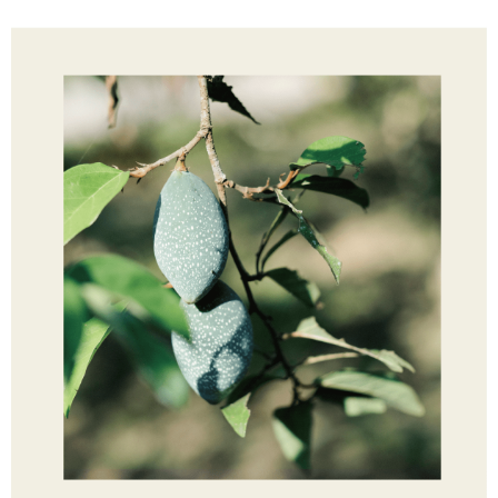
限らない）は、AFTEEに渡され当サービスで必要な範囲内で利用されま
す。AFTEEの個人情報の収集、処理、利用について、詳細はAFTEE公式ホ
ームページの『個人情報の収集、処理及び利用に関する声明』をご参照く
ださい（
https://aftee.tw/privacypolicy/
）。
AFTEEの初回ご利用の際に、審査を通過すれば、最高額がNT$10,000にな
ります。支払い期限を過ぎた場合、その金額に基づいて年利20%の遅延滞
納金が加算されます。未成年の利用者は、事前に法定代理人または後見人
の同意を得ればAFTEEをご利用いただけます。
個人情報の処理、利用について疑問がある、または関連する法律の権利を
行使したい場合は、ネットプロテクションズ
cs_tw@netprotections.co.jp
にご連絡ください。上記に示した個人情報を、必要な購入注文書とあわせ
てAFTEEにご提供いただく、またはAFTEEにあなたの個人情報の収集、処
理、利用を許可することににご同意いただけない場合は、当サービスを選
択しないでください。