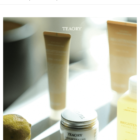
Ciri Produk
21 Bank
6 ansuran pada kadar faedah 0,
NT$180
setiap
Taiwan Cooperative Bank
Bank Komersial Pertama
全膚質，特別推薦乾性及缺水性肌
Hua Nan Commercial
Chang Hwa Commercial
ansuran
21 Bank
Bank
Bank
結合凍膜與水凝霜，持續注入深層潤澤，使肌膚更加水感柔嫩。
Taiwan Cooperative Bank
Bank Komersial Pertama
Pengambilan di Kedai Serbaneka
The Shanghai
Bank Komersial Taipei
Hua Nan Commercial Bank
Chang Hwa Commercial Bank
Sorotan Produk
Commercial & Savings
Fubon
LINE Pay
The Shanghai Commercial &
Bank Komersial Taipei Fubon
Bank
讓肌膚更涵水的晚安凍膜
Savings Bank
Bank Cathay United
Mega International
Apple Pay
Bank Cathay United
Mega International Commercial
Commercial Bank
Bank
Taiwan Business Bank
Taichung Commercial
JKOPAY
Taiwan Business Bank
Taichung Commercial Bank
Bank
HSBC Bank (Taiwan) Limited
Hwatai Bank
Easy Wallet
HSBC Bank (Taiwan)
Hwatai Bank
Union Bank of Taiwan
Far Eastern International Bank
Limited
Yuanta Commercial Bank
Bank SinoPac
Google Pay
Union Bank of Taiwan
Far Eastern International
Bank Komersial E.SUN
DBS Bank
Bank
Plus PAY
Bank Antarabangsa Taishin
Bank CTBC
Yuanta Commercial Bank
Bank SinoPac
Syarikat Kad Kredit Rakuten
Bank Komersial E.SUN
DBS Bank
AFTEE
Taiwan
Bank Antarabangsa
Bank CTBC
Deskripsi
Taishin
Pertama, Mengenai Perkhidmatan AFTEE Beli Sekarang Bayar Kemudian
Syarikat Kad Kredit
Pemindahan ATM
1. Dengan memilih AFTEE sebagai kaedah pembayaran, mesej
Rakuten Taiwan
pengesahan AFTEE akan muncul.
2. Anda boleh meneruskan pembayaran selepas pengesahan SMS.
Pilihan Penghantaran