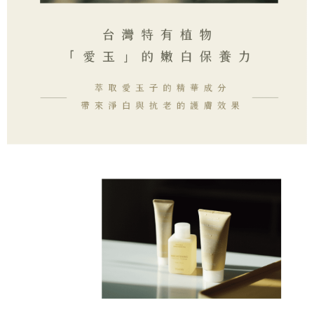
peribadi yang disenaraikan seperti di atas akan dikumpul dan digunakan
oleh AFTEE, sila jangan gunakan perkhidmatan ini.