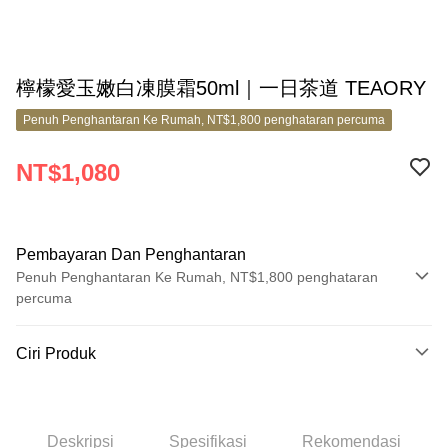
檸檬愛玉嫩白凍膜霜50ml｜一日茶道 TEAORY
Penuh Penghantaran Ke Rumah, NT$1,800 penghataran percuma
NT$1,080
Pembayaran Dan Penghantaran
Penuh Penghantaran Ke Rumah, NT$1,800 penghataran
percuma
Kaedah Pembayaran
Ciri Produk
Kad Kredit (Bayaran Penuh)
No. Produk
Ansuran Kad Kredit
8572922
3 ansuran pada kadar faedah 0,
NT$360
setiap ansuran
Deskripsi
Spesifikasi
Rekomendasi