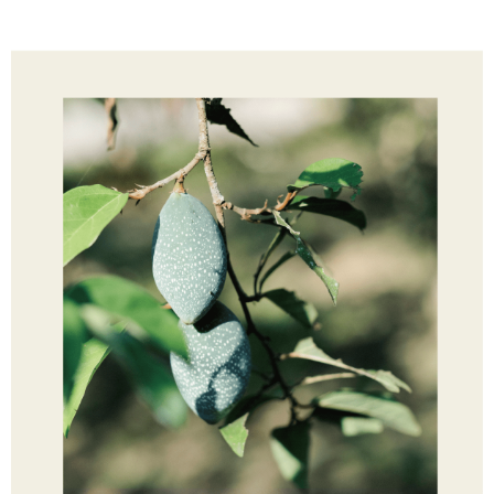
1. Jumlah yang diperakui untuk pengguna kali pertama boleh sehingga
NT$10,000. Amaun diperakui sebenar yang diluluskan akan berdasarkan
keputusan pensijilan dan semakan oleh AFTEE.
2. Amaun perbelanjaan minimum mestilah lebih besar daripada NT$20.
3. Pada masa ini hanya tersedia untuk ahli Taiwan.
Ketiga, Syarat Perkhidmatan
Perkhidmatan AFTEE Beli Sekarang Bayar Kemudian disediakan oleh NP
Taiwan, Inc. dan AFTEE akan membuat bil kepada pengguna. AFTEE
akan menggunakan data peribadi yang dikumpul (termasuk nama
pembeli, no. telefon, nama penerima, no. telefon, alamat penerima) untuk
penggunaan perkhidmatan. Sila rujuk kepada "Penyata Pengumpulan
Data Peribadi, Pemprosesan, Penggunaan"
(https://aftee.tw/privacypolicy/
) untuk maklumat lanjut.
Jumlah yang diperakui untuk pengguna kali pertama yang lulus
kelulusan boleh sehingga NT$10,000. Jika pengguna tidak membuat
pembayaran dalam tempoh tersebut, yuran pembayaran lewat sebanyak
20% setahun akan dikenakan. Pengguna bawah umur dikehendaki
mendapatkan kebenaran daripada ibu bapa atau penjaga yang sah
untuk menggunakan AFTEE.
Sila hubungi NP Taiwan Inc. di
cs_tw@netprotections.co.jp
jika anda
mempunyai sebarang kebimbangan mengenai pemprosesan dan
penggunaan pada data peribadi. Jika anda tidak bersetuju dengan data