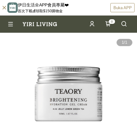
伊日生活🌼APP會員專屬❤️
Buka APP
首次下載💰領取$150購物金
0
1
/
1