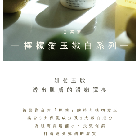
3. Tiada bayaran diperlukan apabila pesanan disahkan. Produk akan
dihantar ke alamat yang ditetapkan.
全家取貨付款
4. Setelah pesanan disahkan, anda akan menerima SMS pembayaran
NT$130/pesanan | Penghantaran percuma untuk pesanan
manakala ahli aplikasi akan menerima pemberitahuan tolak aplikasi
NT$2,000 atau lebih
AFTEE.
5. Tiada bayaran diperlukan apabila anda menerima produk. Sila buat
pembayaran di empat kedai serbaneka utama, ATM atau perbankan
付款後全家取貨
dalam talian dengan SMS pembayaran atau pemberitahuan tolak aplikasi
NT$130/pesanan | Penghantaran percuma untuk pesanan
AFTEE.
NT$2,000 atau lebih
Sila ambil perhatian bahawa tempoh pembayaran adalah 14 hari. Walau
7-11取貨付款
bagaimanapun, bagi mereka yang telah memuat turun Aplikasi AFTEE
dan mendaftar sebagai ahli AFTEE boleh menikmati tempoh pembayaran
NT$130/pesanan | Penghantaran percuma untuk pesanan
sehingga 45 hari.
NT$2,000 atau lebih
Tempoh pembayaran dikira dari masa kedai meminta pembayaran anda,
付款後7-11取貨
ditambah dengan bilangan hari yang boleh dilanjutkan oleh AFTEE. Anda
boleh melanjutkan tempoh pembayaran anda sebelum anda menerima
NT$130/pesanan | Penghantaran percuma untuk pesanan
pesanan. Walau bagaimanapun, tiada jaminan bahawa anda boleh
NT$2,000 atau lebih
menerima pesanan anda semasa tempoh pembayaran (cth.: produk
prapesanan atau produk yang mungkin mengambil masa yang lebih
宅配
lama untuk dihantar). Oleh itu, anda dikehendaki membuat pembayaran
kepada AFTEE dalam tempoh sama ada anda menerima pesanan.
NT$100/pesanan | Penghantaran percuma untuk pesanan
NT$1,800 atau lebih
Kedua, Sekatan Pembayaran