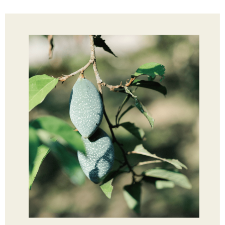
若款項超過繳費期限，將根據當次的金額加收年利率 16% 的逾期滯納金。
未成年的使用者，請事先徵得法定代理人或監護人之同意方可使用
AFTEE。
若您對於個人資料之處理、利用有任何疑問，或欲行使相關法律權利，請聯
繫恩沛科技股份有限公司。若您不同意我們將上開所示之個人資料，連同必
要之購買訂單資訊提供予 AFTEE ，或讓 AFTEE 蒐集處理利用您的個人資
料，請勿選用本服務。