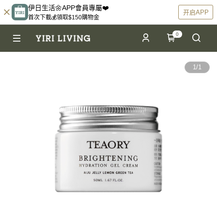
伊日生活🌼APP會員專屬❤️
开启APP
首次下載💰領取$150購物金
0
1
/
1