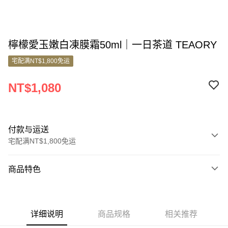
檸檬愛玉嫩白凍膜霜50ml｜一日茶道 TEAORY
宅配满NT$1,800免运
NT$1,080
付款与运送
宅配满NT$1,800免运
付款方式
商品特色
信用卡一次付款
商品编号
信用卡分期付款
8572922
3期 0利率，每期
NT$360
21家银行
详细说明
商品规格
相关推荐
商品特色
6期 0利率，每期
NT$180
21家银行
合作金库商业银行
第一商业银行