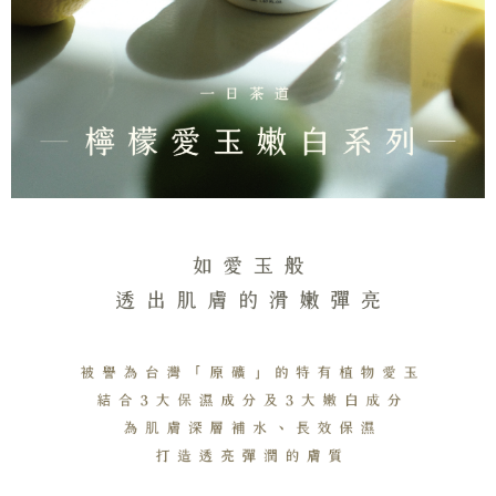
每笔NT$130，满NT$2,000(含以上)免运费
5. 收到商品當下無需繳費，確認無誤後，請再利用繳費通知簡訊或AFTEE
APP於四大便利商店‧ATM/網銀等方式進行付款。
付款後全家取貨
請留意繳費期限為 14 天。唯有下載 AFTEE App 成為 AFTEE 會員者方能享
每笔NT$130，满NT$2,000(含以上)免运费
有最長 45 天內付款之服務。
7-11取貨付款
繳費期限，為商家向您請款的時間，再加上使用AFTEE可延長的天數所計算
每笔NT$130，满NT$2,000(含以上)免运费
出。使用AFTEE下訂可以延長您收到商品前的繳費天數，但無法保證一定能
夠在期限內收到商品(例如:預購商品或預計到貨時間較長者)。因此無論收到
付款後7-11取貨
商品與否，仍需要請您在AFTEE規定的時間內完成繳費。
每笔NT$130，满NT$2,000(含以上)免运费
二、付款限制
1. 初次使用 AFTEE 時，將依認證結果及本公司審查結果，核予每個人不同
宅配
之上限額度
2. 結帳金額須大於NT$30
每笔NT$100，满NT$1,800(含以上)免运费
3. 目前僅支援台灣會員
三、聲明條款
「AFTEE先享後付」(下稱本服務)乃由恩沛科技股份有限公司(下稱 AFTEE )
所提供，並由 AFTEE 向您收取款項。因使用本服務所須提供之個人資料(包
含但不限於訂購人姓名、電話，收件人姓名、電話、收件地址)，將交付予
AFTEE 於本服務必要服務範圍內運用。關於 AFTEE 對於個人資料之蒐集、
處理、利用，詳參 AFTEE 官網之『個人資料蒐集、處理及利用告知聲明』
（
https://aftee.tw/privacypolicy/
）。