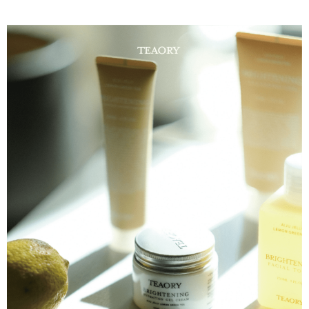
全膚質，特別推薦乾性及缺水性肌
华南商业银行
彰化商业银行
合作金库商业银行
第一商业银行
超商取货付款
結合凍膜與水凝霜，持續注入深層潤澤，使肌膚更加水感柔嫩。
上海商业储蓄银行
台北富邦商业银行
华南商业银行
彰化商业银行
国泰世华商业银行
兆丰国际商业银行
LINE Pay
上海商业储蓄银行
台北富邦商业银行
销售重点
台湾中小企业银行
台中商业银行
国泰世华商业银行
兆丰国际商业银行
讓肌膚更涵水的晚安凍膜
汇丰（台湾）商业银行
华泰商业银行
Apple Pay
台湾中小企业银行
台中商业银行
联邦商业银行
远东国际商业银行
汇丰（台湾）商业银行
华泰商业银行
街口支付
元大商业银行
永丰商业银行
联邦商业银行
远东国际商业银行
玉山商业银行
星展（台湾）商业银行
元大商业银行
永丰商业银行
悠遊付
台新国际商业银行
中国信托商业银行
玉山商业银行
星展（台湾）商业银行
台湾乐天信用卡公司
台新国际商业银行
中国信托商业银行
Google Pay
台湾乐天信用卡公司
Plus PAY
AFTEE先享后付
相关说明
一、關於 AFTEE先享後付
ATM付款
1. 於付款方式選擇AFTEE先享後付，將跳出AFTEE先享後付手機驗證視
窗。
2. 進行簡訊驗證之後，即可完成結帳手續。
运送方式
3. 訂單確認後不需事先繳費，商品會配送至您的指定地址。
4. 下訂完成後，您的手機會收到一封繳費通知簡訊，APP會員則會收到
全家取貨付款
AFTEE APP推播通知。