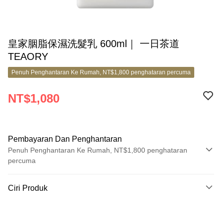
皇家胭脂保濕洗髮乳 600ml｜ 一日茶道
TEAORY
Penuh Penghantaran Ke Rumah, NT$1,800 penghataran percuma
NT$1,080
Pembayaran Dan Penghantaran
Penuh Penghantaran Ke Rumah, NT$1,800 penghataran
percuma
Kaedah Pembayaran
Ciri Produk
Kad Kredit (Bayaran Penuh)
No. Produk
Ansuran Kad Kredit
8811254