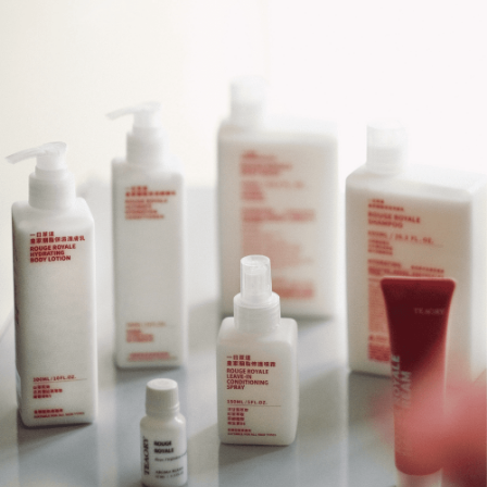
2. Anda boleh meneruskan pembayaran selepas pengesahan SMS.
Pilihan Penghantaran
3. Tiada bayaran diperlukan apabila pesanan disahkan. Produk akan
dihantar ke alamat yang ditetapkan.
全家取貨付款
4. Setelah pesanan disahkan, anda akan menerima SMS pembayaran
NT$130/pesanan | Penghantaran percuma untuk pesanan
manakala ahli aplikasi akan menerima pemberitahuan tolak aplikasi
NT$2,000 atau lebih
AFTEE.
5. Tiada bayaran diperlukan apabila anda menerima produk. Sila buat
pembayaran di empat kedai serbaneka utama, ATM atau perbankan
付款後全家取貨
dalam talian dengan SMS pembayaran atau pemberitahuan tolak aplikasi
NT$130/pesanan | Penghantaran percuma untuk pesanan
AFTEE.
NT$2,000 atau lebih
Sila ambil perhatian bahawa tempoh pembayaran adalah 14 hari. Walau
7-11取貨付款
bagaimanapun, bagi mereka yang telah memuat turun Aplikasi AFTEE
dan mendaftar sebagai ahli AFTEE boleh menikmati tempoh pembayaran
NT$130/pesanan | Penghantaran percuma untuk pesanan
sehingga 45 hari.
NT$2,000 atau lebih
Tempoh pembayaran dikira dari masa kedai meminta pembayaran anda,
付款後7-11取貨
ditambah dengan bilangan hari yang boleh dilanjutkan oleh AFTEE. Anda
boleh melanjutkan tempoh pembayaran anda sebelum anda menerima
NT$130/pesanan | Penghantaran percuma untuk pesanan
pesanan. Walau bagaimanapun, tiada jaminan bahawa anda boleh
NT$2,000 atau lebih
menerima pesanan anda semasa tempoh pembayaran (cth.: produk
prapesanan atau produk yang mungkin mengambil masa yang lebih
宅配
lama untuk dihantar). Oleh itu, anda dikehendaki membuat pembayaran
kepada AFTEE dalam tempoh sama ada anda menerima pesanan.
NT$100/pesanan | Penghantaran percuma untuk pesanan