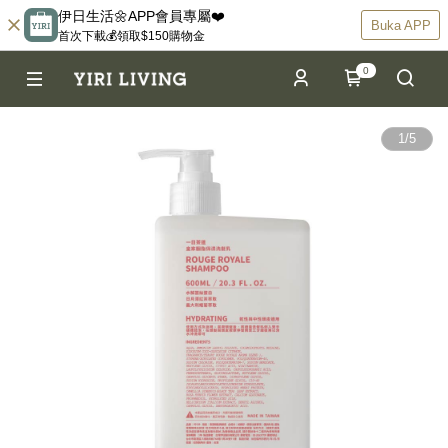
伊日生活🌼APP會員專屬❤️
Buka APP
首次下載💰領取$150購物金
0
1
/
5