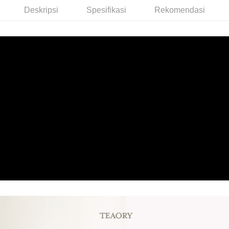
3 ansuran pada kadar faedah 0,
NT$360
setiap ansuran
Deskripsi
Spesifikasi
Rekomendasi
Ciri Produk
21 Bank
6 ansuran pada kadar faedah 0,
NT$180
setiap
Taiwan Cooperative Bank
Bank Komersial Pertama
為強韌髮絲而生的保濕洗髮乳，雙重水解蛋白成分搭配多種植萃
Hua Nan Commercial
Chang Hwa Commercial
ansuran
21 Bank
Bank
Bank
精華，深入滋養修護，強化脆弱髮絲，使秀髮滑順有光澤。
Taiwan Cooperative Bank
Bank Komersial Pertama
Pengambilan di Kedai Serbaneka
The Shanghai
Bank Komersial Taipei
Hua Nan Commercial Bank
Chang Hwa Commercial Bank
Sorotan Produk
Commercial & Savings
Fubon
LINE Pay
The Shanghai Commercial &
Bank Komersial Taipei Fubon
Bank
中性及乾性髮質適用
Savings Bank
Bank Cathay United
Mega International
Apple Pay
Bank Cathay United
Mega International Commercial
Commercial Bank
Bank
Taiwan Business Bank
Taichung Commercial
JKOPAY
Taiwan Business Bank
Taichung Commercial Bank
Bank
HSBC Bank (Taiwan) Limited
Hwatai Bank
Easy Wallet
HSBC Bank (Taiwan)
Hwatai Bank
Union Bank of Taiwan
Far Eastern International Bank
Limited
Yuanta Commercial Bank
Bank SinoPac
Google Pay
Union Bank of Taiwan
Far Eastern International
Bank Komersial E.SUN
DBS Bank
Bank
Plus PAY
Bank Antarabangsa Taishin
Bank CTBC
Yuanta Commercial Bank
Bank SinoPac
Syarikat Kad Kredit Rakuten
Bank Komersial E.SUN
DBS Bank
AFTEE
Taiwan
Bank Antarabangsa
Bank CTBC
Deskripsi
Taishin
Pertama, Mengenai Perkhidmatan AFTEE Beli Sekarang Bayar Kemudian
Syarikat Kad Kredit
Pemindahan ATM
1. Dengan memilih AFTEE sebagai kaedah pembayaran, mesej
Rakuten Taiwan
pengesahan AFTEE akan muncul.