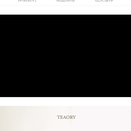
商品特色
6期 0利率，每期
NT$180
21家银行
合作金库商业银行
第一商业银行
為強韌髮絲而生的保濕洗髮乳，雙重水解蛋白成分搭配多種植萃
华南商业银行
彰化商业银行
合作金库商业银行
第一商业银行
超商取货付款
精華，深入滋養修護，強化脆弱髮絲，使秀髮滑順有光澤。
上海商业储蓄银行
台北富邦商业银行
华南商业银行
彰化商业银行
国泰世华商业银行
兆丰国际商业银行
LINE Pay
上海商业储蓄银行
台北富邦商业银行
销售重点
台湾中小企业银行
台中商业银行
国泰世华商业银行
兆丰国际商业银行
中性及乾性髮質適用
汇丰（台湾）商业银行
华泰商业银行
Apple Pay
台湾中小企业银行
台中商业银行
联邦商业银行
远东国际商业银行
汇丰（台湾）商业银行
华泰商业银行
街口支付
元大商业银行
永丰商业银行
联邦商业银行
远东国际商业银行
玉山商业银行
星展（台湾）商业银行
元大商业银行
永丰商业银行
悠遊付
台新国际商业银行
中国信托商业银行
玉山商业银行
星展（台湾）商业银行
台湾乐天信用卡公司
台新国际商业银行
中国信托商业银行
Google Pay
台湾乐天信用卡公司
Plus PAY
AFTEE先享后付
相关说明
一、關於 AFTEE先享後付
ATM付款
1. 於付款方式選擇AFTEE先享後付，將跳出AFTEE先享後付手機驗證視
窗。
2. 進行簡訊驗證之後，即可完成結帳手續。
运送方式
3. 訂單確認後不需事先繳費，商品會配送至您的指定地址。