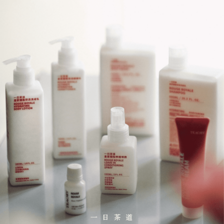
4. 下訂完成後，您的手機會收到一封繳費通知簡訊，APP會員則會收到
全家取貨付款
AFTEE APP推播通知。
每笔NT$130，满NT$2,000(含以上)免运费
5. 收到商品當下無需繳費，確認無誤後，請再利用繳費通知簡訊或AFTEE
APP於四大便利商店‧ATM/網銀等方式進行付款。
付款後全家取貨
請留意繳費期限為 14 天。唯有下載 AFTEE App 成為 AFTEE 會員者方能享
每笔NT$130，满NT$2,000(含以上)免运费
有最長 45 天內付款之服務。
7-11取貨付款
繳費期限，為商家向您請款的時間，再加上使用AFTEE可延長的天數所計算
每笔NT$130，满NT$2,000(含以上)免运费
出。使用AFTEE下訂可以延長您收到商品前的繳費天數，但無法保證一定能
夠在期限內收到商品(例如:預購商品或預計到貨時間較長者)。因此無論收到
付款後7-11取貨
商品與否，仍需要請您在AFTEE規定的時間內完成繳費。
每笔NT$130，满NT$2,000(含以上)免运费
二、付款限制
1. 初次使用 AFTEE 時，將依認證結果及本公司審查結果，核予每個人不同
宅配
之上限額度
2. 結帳金額須大於NT$30
每笔NT$100，满NT$1,800(含以上)免运费
3. 目前僅支援台灣會員
三、聲明條款
「AFTEE先享後付」(下稱本服務)乃由恩沛科技股份有限公司(下稱 AFTEE )
所提供，並由 AFTEE 向您收取款項。因使用本服務所須提供之個人資料(包
含但不限於訂購人姓名、電話，收件人姓名、電話、收件地址)，將交付予
AFTEE 於本服務必要服務範圍內運用。關於 AFTEE 對於個人資料之蒐集、
處理、利用，詳參 AFTEE 官網之『個人資料蒐集、處理及利用告知聲明』