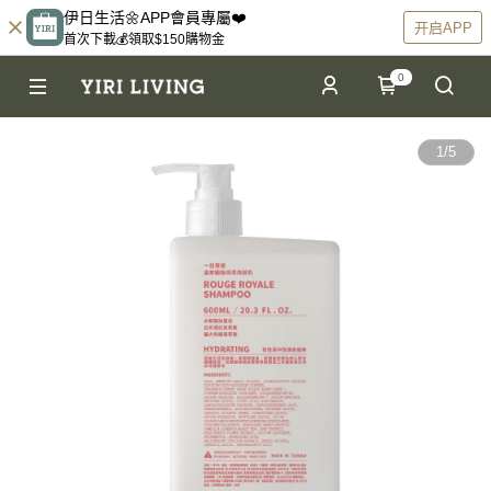
伊日生活🌼APP會員專屬❤️
开启APP
首次下載💰領取$150購物金
0
1
/
5