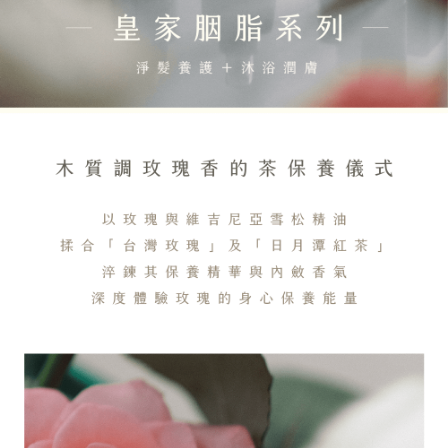
（
https://aftee.tw/privacypolicy/
）。
若款項超過繳費期限，將根據當次的金額加收年利率 16% 的逾期滯納金。
未成年的使用者，請事先徵得法定代理人或監護人之同意方可使用
AFTEE。
若您對於個人資料之處理、利用有任何疑問，或欲行使相關法律權利，請聯
繫恩沛科技股份有限公司。若您不同意我們將上開所示之個人資料，連同必
要之購買訂單資訊提供予 AFTEE ，或讓 AFTEE 蒐集處理利用您的個人資
料，請勿選用本服務。