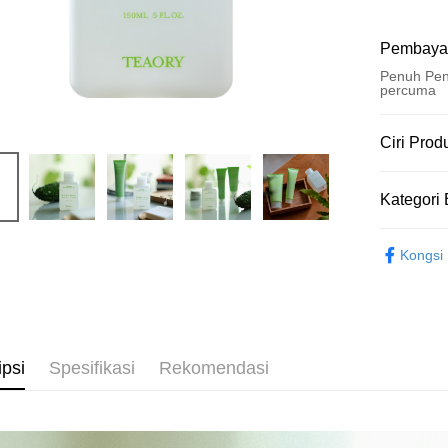
Pembaya
Penuh Pen
percuma
Kaedah 
Ciri Prod
Kad Kredi
No. Produ
Kategori 
8821609
Ansuran K
Ciri Produ
臉部保養 Fa
3 ansu
Kongsi
蘊含多
6 ansu
Taiw
膚況，
Hua 
ansura
Sorotan P
Ban
Taiwan 
Pengambil
為平衡調
The 
Hua Na
Comm
ipsi
Spesifikasi
Rekomendasi
LINE Pay
The Sh
Ban
Saving
Bank
Apple Pay
Bank Ca
Taiw
JKOPAY