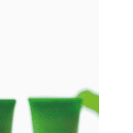
Business Bank
Taichung Commercial Bank
Bank
nk (Taiwan) Limited
Hwatai Bank
t
 Bank (Taiwan)
Hwatai Bank
ank of Taiwan
Far Eastern International Bank
ted
 Commercial Bank
Bank SinoPac
y
n Bank of Taiwan
Far Eastern International
omersial E.SUN
DBS Bank
Bank
tarabangsa Taishin
Bank CTBC
ta Commercial Bank
Bank SinoPac
t Kad Kredit Rakuten
 Komersial E.SUN
DBS Bank
 Antarabangsa
Bank CTBC
hin
Mengenai Perkhidmatan AFTEE Beli Sekarang Bayar
an ATM
kat Kad Kredit
 memilih AFTEE sebagai kaedah pembayaran, mesej
ten Taiwan
n AFTEE akan muncul.
oleh meneruskan pembayaran selepas pengesahan SMS.
Penghantaran
ayaran diperlukan apabila pesanan disahkan. Produk akan
e alamat yang ditetapkan.
付款
h pesanan disahkan, anda akan menerima SMS pembayaran
sanan | Penghantaran percuma untuk pesanan
hli aplikasi akan menerima pemberitahuan tolak aplikasi
atau lebih
ayaran diperlukan apabila anda menerima produk. Sila buat
n di empat kedai serbaneka utama, ATM atau perbankan
家取貨
ian dengan SMS pembayaran atau pemberitahuan tolak
sanan | Penghantaran percuma untuk pesanan
FTEE.
atau lebih