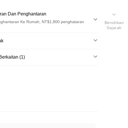
ran Dan Penghantaran
ghantaran Ke Rumah, NT$1,800 penghataran
Bersihkan
Sejarah
Pembayaran
uk
t (Bayaran Penuh)
k
Berkaitan (1)
ad Kredit
k
ce Care
臉部保養
ran pada kadar faedah 0,
NT$326
setiap ansuran
重植物調理精華，改善暗沉及平衡肌膚油脂，安撫躁動
21 Bank
ran pada kadar faedah 0,
NT$163
setiap
an Cooperative Bank
Bank Komersial Pertama
穩定並舒緩不適感。
Nan Commercial
Chang Hwa Commercial
n
21 Bank
roduk
k
Bank
Cooperative Bank
Bank Komersial Pertama
an di Kedai Serbaneka
理而生的化妝水
Shanghai
Bank Komersial Taipei
n Commercial Bank
Chang Hwa Commercial Bank
ercial & Savings
Fubon
anghai Commercial &
Bank Komersial Taipei Fubon
k
s Bank
 Cathay United
Mega International
thay United
Mega International Commercial
Commercial Bank
Bank
an Business Bank
Taichung Commercial