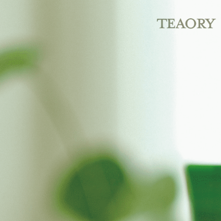
Taiwan 
HSBC Ba
Easy Walle
HSBC
Union B
Limi
Yuanta
Google Pa
Unio
Bank K
Plus PAY
Bank An
Yuan
Syarika
Bank
AFTEE
Taiwan
Bank
Deskripsi
Tais
Pertama, 
Pemindah
Syari
Kemudian
1. Dengan
Raku
pengesaha
2. Anda b
Pilihan 
3. Tiada b
dihantar k
全家取貨
4. Setela
NT$130/pe
manakala a
AFTEE.
NT$2,000 
5. Tiada b
pembayara
付款後全
dalam tal
NT$130/pe
aplikasi A
NT$2,000 