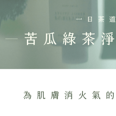
akan meng
pembeli, n
untuk peng
Pengumpul
(https://aft
Jumlah yan
kelulusan 
pembayara
20% setah
mendapatk
untuk men
Sila hubun
mempunyai
penggunaan
peribadi y
digunakan 