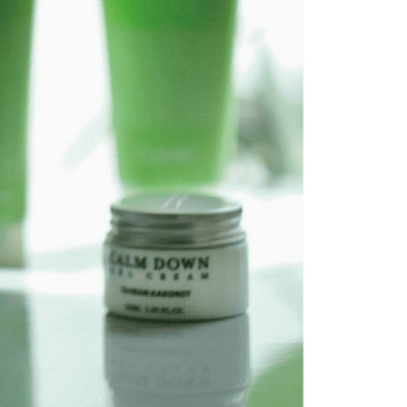
 perhatian bahawa tempoh pembayaran adalah 14 hari. Walau
un, bagi mereka yang telah memuat turun Aplikasi AFTEE
付款
tar sebagai ahli AFTEE boleh menikmati tempoh
sanan | Penghantaran percuma untuk pesanan
n sehingga 45 hari.
atau lebih
mbayaran dikira dari masa kedai meminta pembayaran anda,
engan bilangan hari yang boleh dilanjutkan oleh AFTEE.
1取貨
h melanjutkan tempoh pembayaran anda sebelum anda
sanan | Penghantaran percuma untuk pesanan
pesanan. Walau bagaimanapun, tiada jaminan bahawa anda
atau lebih
erima pesanan anda semasa tempoh pembayaran (cth.:
apesanan atau produk yang mungkin mengambil masa yang
 untuk dihantar). Oleh itu, anda dikehendaki membuat
n kepada AFTEE dalam tempoh sama ada anda menerima
sanan | Penghantaran percuma untuk pesanan
atau lebih
katan Pembayaran
yang diperakui untuk pengguna kali pertama boleh sehingga
 Amaun diperakui sebenar yang diluluskan akan
n keputusan pensijilan dan semakan oleh AFTEE.
erbelanjaan minimum mestilah lebih besar daripada NT$20.
sa ini hanya tersedia untuk ahli Taiwan.
arat Perkhidmatan
tan AFTEE Beli Sekarang Bayar Kemudian disediakan oleh
, Inc. dan AFTEE akan membuat bil kepada pengguna. AFTEE