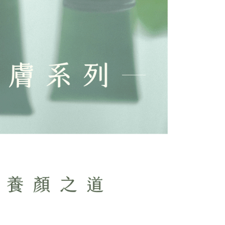
gunakan data peribadi yang dikumpul (termasuk nama
o. telefon, nama penerima, no. telefon, alamat penerima)
gunaan perkhidmatan. Sila rujuk kepada "Penyata
an Data Peribadi, Pemprosesan, Penggunaan"
ee.tw/privacypolicy/
) untuk maklumat lanjut.
g diperakui untuk pengguna kali pertama yang lulus
boleh sehingga NT$10,000. Jika pengguna tidak membuat
n dalam tempoh tersebut, yuran pembayaran lewat sebanyak
un akan dikenakan. Pengguna bawah umur dikehendaki
an kebenaran daripada ibu bapa atau penjaga yang sah
ggunakan AFTEE.
gi NP Taiwan Inc. di
cs_tw@netprotections.co.jp
jika anda
 sebarang kebimbangan mengenai pemprosesan dan
 pada data peribadi. Jika anda tidak bersetuju dengan data
ang disenaraikan seperti di atas akan dikumpul dan
oleh AFTEE, sila jangan gunakan perkhidmatan ini.