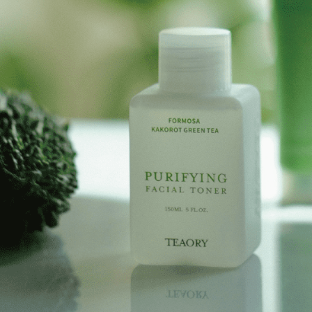
Sila ambil
bagaimanap
7-11取貨
dan mendaf
NT$130/pe
pembayara
NT$2,000 
Tempoh pe
ditambah d
付款後7-1
Anda bole
NT$130/pe
menerima 
NT$2,000 
boleh men
produk pr
宅配
lebih lama
pembayara
NT$100/pe
pesanan.
NT$1,800 
Kedua, Se
1. Jumlah 
NT$10,000.
berdasarka
2. Amaun p
3. Pada ma
Ketiga, Sy
Perkhidma
NP Taiwan