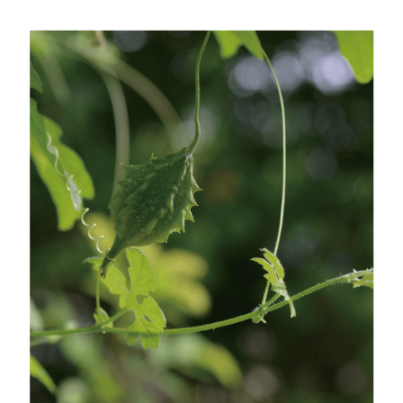
（
https://aftee.tw/privacypolicy/
）。
若款項超過繳費期限，將根據當次的金額加收年利率 16% 的逾期滯納金。
未成年的使用者，請事先徵得法定代理人或監護人之同意方可使用
AFTEE。
若您對於個人資料之處理、利用有任何疑問，或欲行使相關法律權利，請聯
繫恩沛科技股份有限公司。若您不同意我們將上開所示之個人資料，連同必
要之購買訂單資訊提供予 AFTEE ，或讓 AFTEE 蒐集處理利用您的個人資
料，請勿選用本服務。