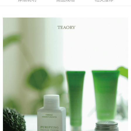
商品特色
6期 0利率，每期
NT$163
21家银行
合作金库商业银行
第一商业银行
蘊含多重植物調理精華，改善暗沉及平衡肌膚油脂，安撫躁動膚
华南商业银行
彰化商业银行
合作金库商业银行
第一商业银行
超商取货付款
況，穩定並舒緩不適感。
上海商业储蓄银行
台北富邦商业银行
华南商业银行
彰化商业银行
国泰世华商业银行
兆丰国际商业银行
LINE Pay
上海商业储蓄银行
台北富邦商业银行
销售重点
台湾中小企业银行
台中商业银行
国泰世华商业银行
兆丰国际商业银行
為平衡調理而生的化妝水
汇丰（台湾）商业银行
华泰商业银行
Apple Pay
台湾中小企业银行
台中商业银行
联邦商业银行
远东国际商业银行
汇丰（台湾）商业银行
华泰商业银行
街口支付
元大商业银行
永丰商业银行
联邦商业银行
远东国际商业银行
玉山商业银行
星展（台湾）商业银行
元大商业银行
永丰商业银行
悠遊付
台新国际商业银行
中国信托商业银行
玉山商业银行
星展（台湾）商业银行
台湾乐天信用卡公司
台新国际商业银行
中国信托商业银行
Google Pay
台湾乐天信用卡公司
Plus PAY
AFTEE先享后付
相关说明
一、關於 AFTEE先享後付
ATM付款
1. 於付款方式選擇AFTEE先享後付，將跳出AFTEE先享後付手機驗證視
窗。
2. 進行簡訊驗證之後，即可完成結帳手續。
运送方式
3. 訂單確認後不需事先繳費，商品會配送至您的指定地址。