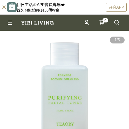
伊日生活🌼APP會員專屬❤️
开启APP
首次下載💰領取$150購物金
0
1
/
5