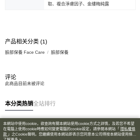
取、複合淨膚因子、金縷梅純露
产品相关分类 (1)
臉部保養 Face Care
臉部保養
评论
此商品目前未被评论
本分类热销
全站排行
本網站中使用cookie，欲查詢有關本網站使用cookie方式之詳情，及若您不希望
热门标签
在電腦上使用cookie時應如何變更電腦的cookie設定，請參閱本網站「
隱私權條
款
」之Cookie聲明。您繼續使用本網站即表示您同意本公司得按本網站使用條款
之Cookie聲明使用cookie。
了解更多 >