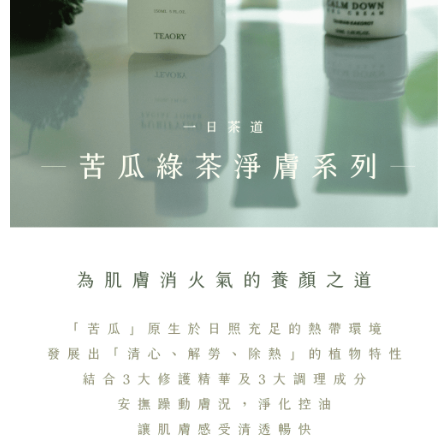
4. 下訂完成後，您的手機會收到一封繳費通知簡訊，APP會員則會收到
全家取貨付款
AFTEE APP推播通知。
每笔NT$130，满NT$2,000(含以上)免运费
5. 收到商品當下無需繳費，確認無誤後，請再利用繳費通知簡訊或AFTEE
APP於四大便利商店‧ATM/網銀等方式進行付款。
付款後全家取貨
請留意繳費期限為 14 天。唯有下載 AFTEE App 成為 AFTEE 會員者方能享
每笔NT$130，满NT$2,000(含以上)免运费
有最長 45 天內付款之服務。
7-11取貨付款
繳費期限，為商家向您請款的時間，再加上使用AFTEE可延長的天數所計算
每笔NT$130，满NT$2,000(含以上)免运费
出。使用AFTEE下訂可以延長您收到商品前的繳費天數，但無法保證一定能
夠在期限內收到商品(例如:預購商品或預計到貨時間較長者)。因此無論收到
付款後7-11取貨
商品與否，仍需要請您在AFTEE規定的時間內完成繳費。
每笔NT$130，满NT$2,000(含以上)免运费
二、付款限制
1. 初次使用 AFTEE 時，將依認證結果及本公司審查結果，核予每個人不同
宅配
之上限額度
2. 結帳金額須大於NT$30
每笔NT$100，满NT$1,800(含以上)免运费
3. 目前僅支援台灣會員
三、聲明條款
「AFTEE先享後付」(下稱本服務)乃由恩沛科技股份有限公司(下稱 AFTEE )
所提供，並由 AFTEE 向您收取款項。因使用本服務所須提供之個人資料(包
含但不限於訂購人姓名、電話，收件人姓名、電話、收件地址)，將交付予
AFTEE 於本服務必要服務範圍內運用。關於 AFTEE 對於個人資料之蒐集、
處理、利用，詳參 AFTEE 官網之『個人資料蒐集、處理及利用告知聲明』