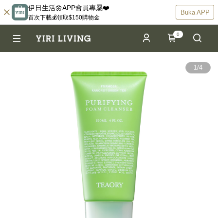
伊日生活🌼APP會員專屬❤️
Buka APP
首次下載💰領取$150購物金
0
1
/
4