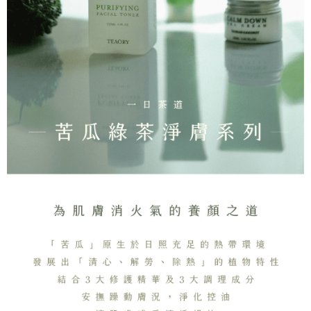
2. Anda boleh meneruskan pembayaran selepas pengesahan SMS.
Pilihan Penghantaran
3. Tiada bayaran diperlukan apabila pesanan disahkan. Produk akan
dihantar ke alamat yang ditetapkan.
全家取貨付款
4. Setelah pesanan disahkan, anda akan menerima SMS pembayaran
NT$130/pesanan | Penghantaran percuma untuk pesanan
manakala ahli aplikasi akan menerima pemberitahuan tolak aplikasi
NT$2,000 atau lebih
AFTEE.
5. Tiada bayaran diperlukan apabila anda menerima produk. Sila buat
pembayaran di empat kedai serbaneka utama, ATM atau perbankan
付款後全家取貨
dalam talian dengan SMS pembayaran atau pemberitahuan tolak aplikasi
NT$130/pesanan | Penghantaran percuma untuk pesanan
AFTEE.
NT$2,000 atau lebih
Sila ambil perhatian bahawa tempoh pembayaran adalah 14 hari. Walau
7-11取貨付款
bagaimanapun, bagi mereka yang telah memuat turun Aplikasi AFTEE
dan mendaftar sebagai ahli AFTEE boleh menikmati tempoh pembayaran
NT$130/pesanan | Penghantaran percuma untuk pesanan
sehingga 45 hari.
NT$2,000 atau lebih
Tempoh pembayaran dikira dari masa kedai meminta pembayaran anda,
付款後7-11取貨
ditambah dengan bilangan hari yang boleh dilanjutkan oleh AFTEE. Anda
boleh melanjutkan tempoh pembayaran anda sebelum anda menerima
NT$130/pesanan | Penghantaran percuma untuk pesanan
pesanan. Walau bagaimanapun, tiada jaminan bahawa anda boleh
NT$2,000 atau lebih
menerima pesanan anda semasa tempoh pembayaran (cth.: produk
prapesanan atau produk yang mungkin mengambil masa yang lebih
宅配
lama untuk dihantar). Oleh itu, anda dikehendaki membuat pembayaran
kepada AFTEE dalam tempoh sama ada anda menerima pesanan.
NT$100/pesanan | Penghantaran percuma untuk pesanan