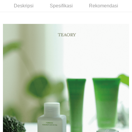
3 ansuran pada kadar faedah 0,
NT$293
setiap ansuran
Deskripsi
Spesifikasi
Rekomendasi
Sorotan Produk
21 Bank
6 ansuran pada kadar faedah 0,
NT$146
setiap
Taiwan Cooperative Bank
Bank Komersial Pertama
奶霜般的質地，深層洗淨多餘油脂及髒汙，同時有助調理肌膚，洗
Hua Nan Commercial
Chang Hwa Commercial
ansuran
21 Bank
Bank
Bank
後清新暢快，保水不緊繃。
Taiwan Cooperative Bank
Bank Komersial Pertama
Pengambilan di Kedai Serbaneka
The Shanghai
Bank Komersial Taipei
Hua Nan Commercial Bank
Chang Hwa Commercial Bank
Commercial & Savings
Fubon
LINE Pay
The Shanghai Commercial &
Bank Komersial Taipei Fubon
Bank
Savings Bank
Bank Cathay United
Mega International
Apple Pay
Bank Cathay United
Mega International Commercial
Commercial Bank
Bank
Taiwan Business Bank
Taichung Commercial
JKOPAY
Taiwan Business Bank
Taichung Commercial Bank
Bank
HSBC Bank (Taiwan) Limited
Hwatai Bank
Easy Wallet
HSBC Bank (Taiwan)
Hwatai Bank
Union Bank of Taiwan
Far Eastern International Bank
Limited
Yuanta Commercial Bank
Bank SinoPac
Google Pay
Union Bank of Taiwan
Far Eastern International
Bank Komersial E.SUN
DBS Bank
Bank
Plus PAY
Bank Antarabangsa Taishin
Bank CTBC
Yuanta Commercial Bank
Bank SinoPac
Syarikat Kad Kredit Rakuten
Bank Komersial E.SUN
DBS Bank
AFTEE
Taiwan
Bank Antarabangsa
Bank CTBC
Deskripsi
Taishin
Pertama, Mengenai Perkhidmatan AFTEE Beli Sekarang Bayar Kemudian
Syarikat Kad Kredit
Pemindahan ATM
1. Dengan memilih AFTEE sebagai kaedah pembayaran, mesej
Rakuten Taiwan
pengesahan AFTEE akan muncul.