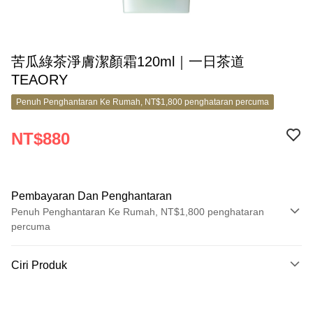
苦瓜綠茶淨膚潔顏霜120ml｜一日茶道
TEAORY
Penuh Penghantaran Ke Rumah, NT$1,800 penghataran percuma
NT$880
Pembayaran Dan Penghantaran
Penuh Penghantaran Ke Rumah, NT$1,800 penghataran
percuma
Kaedah Pembayaran
Ciri Produk
Kad Kredit (Bayaran Penuh)
No. Produk
Ansuran Kad Kredit
8821633