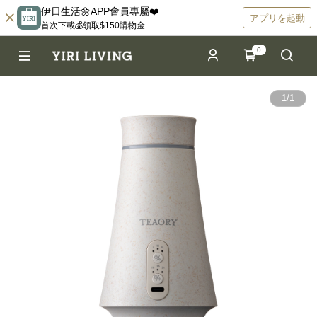
伊日生活🌼APP會員專屬❤️
アプリを起動
首次下載💰領取$150購物金
0
1
/
1