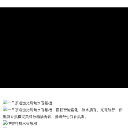
每一個生活場域，都有香氣圍繞！智能霧化Ｘ無水擴香Ｘ充電隨
華南商業銀行
彰化商業銀行
合作金庫商業銀行
第一商業銀行
コンビニ店頭代金引換
行，完美釋放精油香氣，營造舒心芳香氛圍。三段式霧量，依不
上海商業儲蓄銀行
台北富邦商業銀行
華南商業銀行
彰化商業銀行
国泰世華商業銀行
兆豐國際商業銀行
同情境，體驗被氣味環繞的感受。無水擴香，解決環境潮濕問
LINE Pay
上海商業儲蓄銀行
台北富邦商業銀行
台湾中小企業銀行
台中商業銀行
題。充電後可無線使用，帶著香氣去旅行！
国泰世華商業銀行
兆豐國際商業銀行
HSBC(台湾)商業銀行
華泰商業銀行
Apple Pay
台湾中小企業銀行
台中商業銀行
＊附「漁光島香氛機工具套件」一個
聯邦商業銀行
遠東国際商業銀行
HSBC(台湾)商業銀行
華泰商業銀行
JKOPAY
元大商業銀行
永豐商業銀行
聯邦商業銀行
遠東国際商業銀行
セールスポイント
玉山商業銀行
星展(台湾)商業銀行
元大商業銀行
永豐商業銀行
Easy Wallet
無水霧化，無線隨行
台新國際商業銀行
中国信託商業銀行
玉山商業銀行
星展(台湾)商業銀行
台湾楽天クレジットカード会社
台新國際商業銀行
中国信託商業銀行
Google Pay
台湾楽天クレジットカード会社
Plus Pay
AFTEE代金後払い
説明
一、 AFTEE代金後払いについて
ATM払い
1.お支払い方法でAFTEE代金後払いを選択すると、携帯電話認証ウィンド
ウが表示されます。
2.SMSで認証してお支払い手続を進めてください。
配送方法
3.注文するときのお支払いは不要です。商品はご指定の住所に配送されま
す。
全家取貨付款
4.ご注文が完了すると、携帯に支払い通知のSMSが届きます。アプリ会員