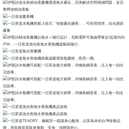
配送毎にNT$130、NT$2,000以上で送料無料
の場合は、AFTEE アプリプッシュ通知が届きます。
5.商品受け取り時のお支払いは不要です。商品を確かめてから、SMSまた
付款後全家取貨
はアプリの通知に従って、4大コンビニ、またはATM/オンラインバンキン
グでお支払いください。
配送毎にNT$130、NT$2,000以上で送料無料
代金納付期限は最短で 14 日以内ですので、ご注意ください。AFTEE アプ
7-11取貨付款
リをダウンロードして AFTEE 会員になるとお支払い期限を最長 45 日以内
配送毎にNT$130、NT$2,000以上で送料無料
まで延長できます。
付款後7-11取貨
お支払期限は、ショップが請求した期日と、AFTEEで延長できる日数をも
とに計算されます。AFTEEで注文すると、商品を受け取るまで支払い期限
配送毎にNT$130、NT$2,000以上で送料無料
を延長できますが、商品を期限内に受け取れない場合があります（例：予
約商品や商品到着日が比較的遅い商品）。そのため、商品到着の有無に関
宅配
わらず、AFTEEで指定された期限内にお支払いください。
配送毎にNT$100、NT$1,800以上で送料無料
二、支払い限度額
宅配 _ 離島（澎湖、金門、馬祖、小琉球、綠島、蘭嶼）
1.初回 AFTEEを ご利用の際に、認証結果及び当社の審査の結果に基づ
き、限度額が設定されます。
配送毎にNT$380、NT$3,800以上で送料無料
2.決済金額は最低NT$20です。
3.現在、台湾の会員のみご利用いただけます。
三、利用規約「AFTEE代金後払い」（以下当サービスという）はネットプ
ロテクションズ（以下 AFTEE という）が提供し、AFTEEが代金を徴収し
ます。当サービスご利用の際に提供しなければならない個人情報（注文者
の氏名、電話番号、受取人の氏名、電話番号、受取人住所を含むがこれに