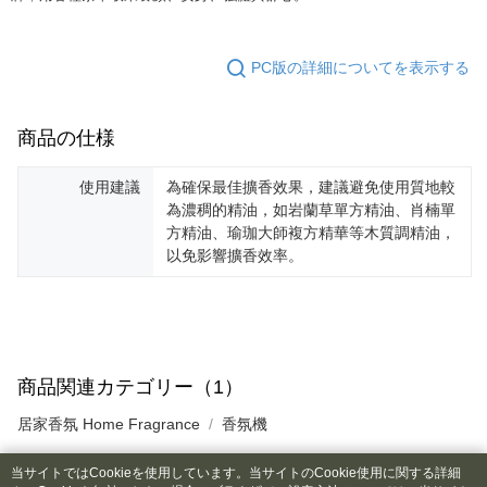
限らない）は、AFTEEに渡され当サービスで必要な範囲内で利用されま
す。AFTEEの個人情報の収集、処理、利用について、詳細はAFTEE公式ホ
ームページの『個人情報の収集、処理及び利用に関する声明』をご参照く
PC版の詳細についてを表示する
ださい（
https://aftee.tw/privacypolicy/
）。
AFTEEの初回ご利用の際に、審査を通過すれば、最高額がNT$10,000にな
商品の仕様
ります。支払い期限を過ぎた場合、その金額に基づいて年利20%の遅延滞
納金が加算されます。未成年の利用者は、事前に法定代理人または後見人
の同意を得ればAFTEEをご利用いただけます。
使用建議
為確保最佳擴香效果，建議避免使用質地較
為濃稠的精油，如岩蘭草單方精油、肖楠單
個人情報の処理、利用について疑問がある、または関連する法律の権利を
方精油、瑜珈大師複方精華等木質調精油，
行使したい場合は、ネットプロテクションズ
cs_tw@netprotections.co.jp
にご連絡ください。上記に示した個人情報を、必要な購入注文書とあわせ
以免影響擴香效率。
てAFTEEにご提供いただく、またはAFTEEにあなたの個人情報の収集、処
理、利用を許可することににご同意いただけない場合は、当サービスを選
択しないでください。
商品関連カテゴリー（1）
居家香氛 Home Fragrance
香氛機
当サイトではCookieを使用しています。当サイトのCookie使用に関する詳細