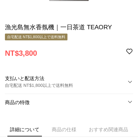
漁光島無水香氛機｜一日茶道 TEAORY
自宅配送 NT$1,800以上で送料無料
NT$3,800
支払いと配送方法
自宅配送 NT$1,800以上で送料無料
お支払い方法
商品の特徴
クレジットカード1回払い
商品番号
クレジットカード分割払い
8821728
3回払い、金利0、毎回
NT$1,266
21行の銀行
詳細について
商品の仕様
おすすめ関連商品
商品の特徴
6回払い、金利0、毎回
NT$633
21行の銀行
合作金庫商業銀行
第一商業銀行