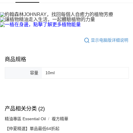
商品特色
6期 0利率，每期
NT$280
21家银行
合作金库商业银行
第一商业银行
給⾃⼰的擁抱能量，愛⾃⼰同時，也懂得如何去愛⼈，從寬恕中
华南商业银行
彰化商业银行
合作金库商业银行
第一商业银行
LINE Pay
學習放⼿往前走。
上海商业储蓄银行
台北富邦商业银行
华南商业银行
彰化商业银行
国泰世华商业银行
兆丰国际商业银行
對應脈輪｜心輪：連繫天⽣本能，愛與寬恕
Apple Pay
上海商业储蓄银行
台北富邦商业银行
台湾中小企业银行
台中商业银行
植物香氣｜玫瑰精油、甜橙精油：陽光花果香氣，散發自信，珍
国泰世华商业银行
兆丰国际商业银行
汇丰（台湾）商业银行
华泰商业银行
街口支付
台湾中小企业银行
台中商业银行
愛美好人事物
显示电脑版详细说明
联邦商业银行
远东国际商业银行
汇丰（台湾）商业银行
华泰商业银行
悠遊付
元大商业银行
永丰商业银行
销售重点
联邦商业银行
远东国际商业银行
玉山商业银行
星展（台湾）商业银行
元大商业银行
永丰商业银行
脈輪系列｜心輪專屬調香
Google Pay
商品规格
台新国际商业银行
中国信托商业银行
玉山商业银行
星展（台湾）商业银行
台湾乐天信用卡公司
台新国际商业银行
中国信托商业银行
Plus PAY
容量
10ml
台湾乐天信用卡公司
AFTEE先享后付
相关说明
一、關於 AFTEE先享後付
ATM付款
1. 於付款方式選擇AFTEE先享後付，將跳出AFTEE先享後付手機驗證視
窗。
产品相关分类 (2)
2. 進行簡訊驗證之後，即可完成結帳手續。
运送方式
3. 訂單確認後不需事先繳費，商品會配送至您的指定地址。
精油專區 Essential Oil
複方精華
4. 下訂完成後，您的手機會收到一封繳費通知簡訊，APP會員則會收到
宅配
AFTEE APP推播通知。
【仲夏精選】單品最低64折起
每笔NT$100，满NT$1,800(含以上)免运费
5. 收到商品當下無需繳費，確認無誤後，請再利用繳費通知簡訊或AFTEE