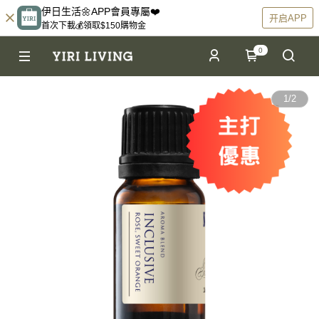
伊日生活🌼APP會員專屬❤️
开启APP
首次下載💰領取$150購物金
0
1
/
2