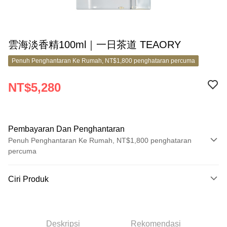
雲海淡香精100ml｜一日茶道 TEAORY
Penuh Penghantaran Ke Rumah, NT$1,800 penghataran percuma
NT$5,280
Pembayaran Dan Penghantaran
Penuh Penghantaran Ke Rumah, NT$1,800 penghataran
percuma
Kaedah Pembayaran
Ciri Produk
Kad Kredit (Bayaran Penuh)
No. Produk
Ansuran Kad Kredit
9709034
3 ansuran pada kadar faedah 0,
NT$1,760
setiap ansuran
Deskripsi
Rekomendasi