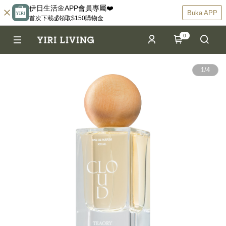
伊日生活🌼APP會員專屬❤️
Buka APP
首次下載💰領取$150購物金
0
1
/
4