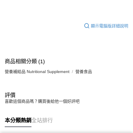
專利成分FloraGLO® 游離型葉黃素、 ZeaOne™ 游離型玉米黃
華南商業銀行
彰化商業銀行
合作金庫商業銀行
第一商業銀行
超商取貨付款
素，吸收率大躍進
上海商業儲蓄銀行
台北富邦商業銀行
華南商業銀行
彰化商業銀行
國泰世華商業銀行
兆豐國際商業銀行
黃金比例10:2榮獲美國FDA抗藍光配方
LINE Pay
上海商業儲蓄銀行
台北富邦商業銀行
臺灣中小企業銀行
台中商業銀行
顯示電腦版詳細說明
添加天然型藻紅素、山桑子、葡萄籽萃取、智利酒果，減緩盯著
國泰世華商業銀行
兆豐國際商業銀行
匯豐（台灣）商業銀行
華泰商業銀行
Apple Pay
臺灣中小企業銀行
台中商業銀行
電腦的疲憊感，養成水汪汪晶亮神韻
聯邦商業銀行
遠東國際商業銀行
匯豐（台灣）商業銀行
華泰商業銀行
全配方專為3C使用者設計，一天2顆保健晶亮
街口支付
元大商業銀行
永豐商業銀行
聯邦商業銀行
遠東國際商業銀行
玉山商業銀行
星展（台灣）商業銀行
元大商業銀行
永豐商業銀行
銷售重點
悠遊付
台新國際商業銀行
中國信託商業銀行
玉山商業銀行
星展（台灣）商業銀行
頂尖明亮配方．打開眼界
商品相關分類 (1)
台灣樂天信用卡公司
台新國際商業銀行
中國信託商業銀行
Google Pay
台灣樂天信用卡公司
營養補給品 Nutritional Supplement
營養食品
全盈+PAY
AFTEE先享後付
相關說明
評價
【關於「AFTEE先享後付」】
喜歡這個商品嗎？購買後給他一個好評吧
ATM付款
AFTEE先享後付是「在收到商品之後才付款」的支付方式。 讓您購物簡單
便利好安心！
１．簡單：不需註冊會員、不需綁卡、不需儲值。
運送方式
本分類熱銷
全站排行
２．便利：只要手機號碼，簡訊認證，即可結帳。
３．安心：先確認商品／服務後，再付款。
全家取貨付款