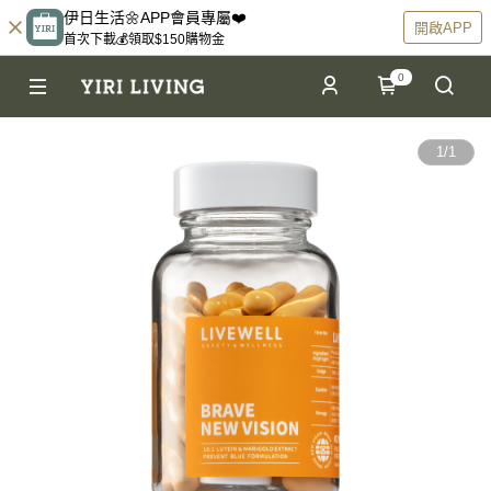
伊日生活🌼APP會員專屬❤️
開啟APP
首次下載💰領取$150購物金
0
1
/
1