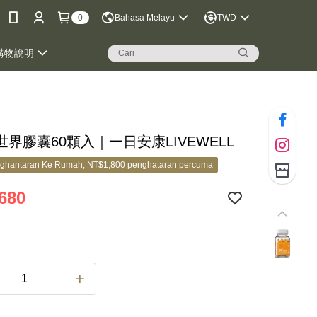
0
Bahasa Melayu
TWD
購物說明
界膠囊60顆入｜一日安康LIVEWELL
ghantaran Ke Rumah, NT$1,800 penghataran percuma
680