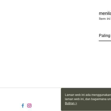
menila
Item ini
Paling
Laman web ini ada menggunakan k
laman web ini, dan bagaimana un
komputer anda, sila rujuk penera
Butiran >
ingin mengetahui secara terperin