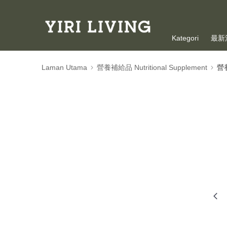
Kategori
最新
Laman Utama
營養補給品 Nutritional Supplement
營