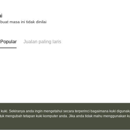
HSBC Ba
Easy Walle
HSBC
Union B
Limi
Yuanta
Google Pa
i
Unio
Bank K
 buat masa ini tidak dinilai
Plus PAY
Bank An
Yuan
Syarika
Bank
AFTEE
Taiwan
Bank
Deskripsi
 Popular
Jualan paling laris
Tais
Pertama, 
Pemindah
Syari
Kemudian
1. Dengan
Raku
pengesaha
2. Anda b
Pilihan 
3. Tiada b
dihantar k
全家取貨
4. Setela
NT$130/pe
manakala a
AFTEE.
NT$2,000 
5. Tiada b
pembayara
付款後全
dalam tal
uki. Sekiranya anda ingin mengetahui secara terperinci bagaimana kuki digunak
NT$130/pe
aplikasi A
tuk mengubah tetapan kuki komputer anda. Jika anda tidak mahu menggunakan ku
Tentang Kami
Khidmat Pelangga
NT$2,000 
ngan mengenai kuki.
Dasar Privasi
Laman web ini ada menggunakan kuki. Sekiran
Sila ambil
Cerita Kami
Panduan Beli-Belah
ci bagaimana kuki digunakan di laman web ini, dan bagaimana untuk mengubah te