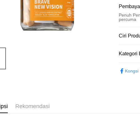
Pembaya
Penuh Pen
percuma
Kaedah 
Ciri Prod
Kad Kredi
No. Produ
Kategori 
9739529
Ansuran K
Ciri Produ
營養補給品 Nu
3 ansu
Kongsi
專利成分
6 ansu
Taiw
素，吸
Hua 
ansura
黃金比
Ban
Taiwan 
添加天
Pengambil
The 
Hua Na
著電腦
Comm
ipsi
Rekomendasi
LINE Pay
The Sh
Ban
全配方
Saving
Bank
Apple Pay
Sorotan P
Bank Ca
頂尖明亮
Taiw
JKOPAY
Taiwan 