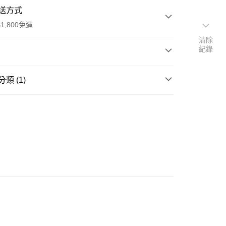
送方式
1,800免運
清除
紀錄
次付款
類 (1)
期付款
tritional Supplement
營養食品
0 利率 每期
NT$560
21家銀行
FloraGLO® 游離型葉黃素、 ZeaOne™ 游離型玉米黃
0 利率 每期
NT$280
21家銀行
庫商業銀行
第一商業銀行
收率大躍進
業銀行
彰化商業銀行
例10:2榮獲美國FDA抗藍光配方
庫商業銀行
第一商業銀行
付款
業儲蓄銀行
台北富邦商業銀行
業銀行
彰化商業銀行
然型藻紅素、山桑子、葡萄籽萃取、智利酒果，減緩盯
華商業銀行
兆豐國際商業銀行
業儲蓄銀行
台北富邦商業銀行
的疲憊感，養成水汪汪晶亮神韻
小企業銀行
台中商業銀行
華商業銀行
兆豐國際商業銀行
專為3C使用者設計，一天2顆保健晶亮
台灣）商業銀行
華泰商業銀行
小企業銀行
台中商業銀行
業銀行
遠東國際商業銀行
台灣）商業銀行
華泰商業銀行
業銀行
永豐商業銀行
業銀行
遠東國際商業銀行
配方．打開眼界
業銀行
星展（台灣）商業銀行
業銀行
永豐商業銀行
際商業銀行
中國信託商業銀行
業銀行
星展（台灣）商業銀行