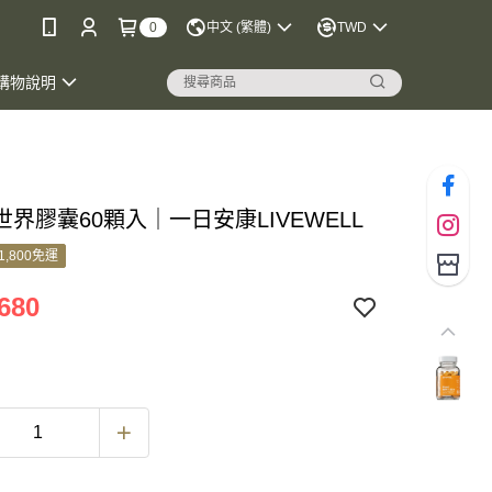
0
中文 (繁體)
TWD
購物說明
界膠囊60顆入｜一日安康LIVEWELL
1,800免運
680