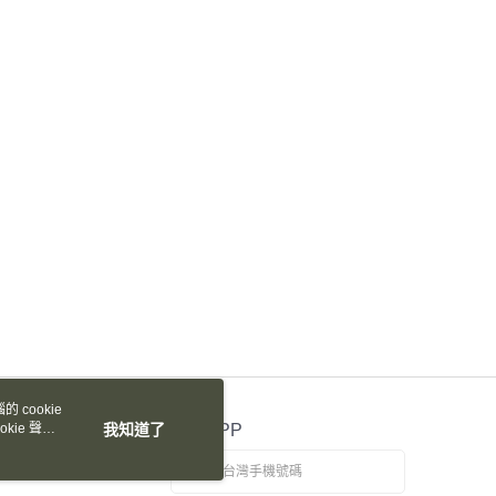
天信用卡公司
際商業銀行
中國信託商業銀行
y
天信用卡公司
享後付
FTEE先享後付」】
先享後付是「在收到商品之後才付款」的支付方式。 讓您購物簡單
心！
：不需註冊會員、不需綁卡、不需儲值。
：只要手機號碼，簡訊認證，即可結帳。
：先確認商品／服務後，再付款。
付款
EE先享後付」結帳流程】
30，滿NT$2,000(含以上)免運費
方式選擇「AFTEE先享後付」後，將跳轉至「AFTEE先享後
頁面，進行簡訊認證並確認金額後，即可完成結帳。
家取貨
成立數日內，您將收到繳費通知簡訊。
費通知簡訊後14天內，點擊此簡訊中的連結，可透過四大超商
30，滿NT$2,000(含以上)免運費
網路銀行／等多元方式進行付款，方視為交易完成。
：結帳手續完成當下不需立刻繳費，但若您需要取消訂單，請聯
 cookie
付款
的店家。未經商家同意取消之訂單仍視為有效，需透過AFTEE
kie 聲明
我知道了
官方APP
繳納相關費用。
30，滿NT$2,000(含以上)免運費
否成功請以「AFTEE先享後付 」之結帳頁面顯示為準，若有關於
功／繳費後需取消欲退款等相關疑問，請聯繫「AFTEE先享後
1取貨