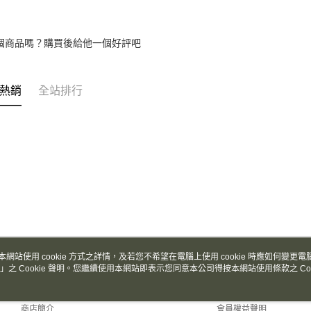
台灣樂
台新國
Google Pa
台灣樂
全盈+PAY
個商品嗎？購買後給他一個好評吧
AFTEE先
相關說明
【關於「A
熱銷
全站排行
ATM付款
AFTEE
便利好安
１．簡單
２．便利
運送方式
３．安心
全家取貨
【「AFT
每筆NT$1
１．於結帳
付」結帳
付款後全
２．訂單
３．收到繳
每筆NT$1
／ATM／
※ 請注意
本網站使用 cookie 方式之詳情，及若您不希望在電腦上使用 cookie 時應如何變更電腦的
7-11取貨
絡購買商品
」之 Cookie 聲明。您繼續使用本網站即表示您同意本公司得按本網站使用條款之 Coo
關於我們
客服資訊
先享後付
每筆NT$1
※ 交易是
品牌故事
購物說明
是否繳費成
付款後7-1
商店簡介
會員權益聲明