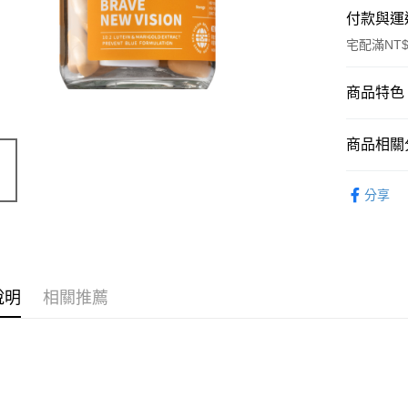
付款與運
宅配滿NT$
付款方式
商品特色
信用卡一
商品編號
商品相關分
9739529
信用卡分
商品特色
營養補給品 Nu
3 期 
分享
專利成分
6 期 
合作金
素，吸
華南商
黃金比
合作金
超商取貨
上海商
華南商
添加天
國泰世
LINE Pay
上海商
著電腦
臺灣中
說明
相關推薦
國泰世
全配方
匯豐（
Apple Pay
臺灣中
聯邦商
銷售重點
匯豐（
街口支付
元大商
聯邦商
頂尖明亮
玉山商
元大商
悠遊付
台新國
玉山商