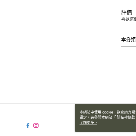
評價
喜歡這
本分類
本網站中使用 cookie，欲查詢有關
設定，請參閱本網站「
隱私權條款
使用 cookie。
了解更多 >