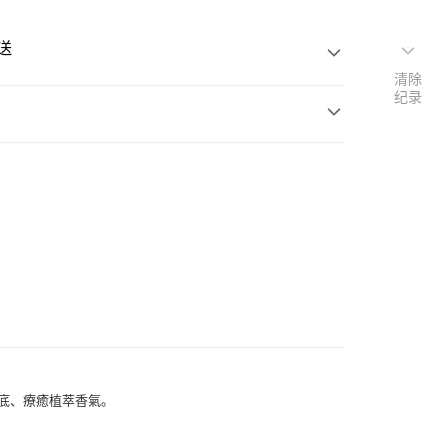
送
清除
纪录
次付款
y
苔精油、佛手柑精油為主調，透過芳療級洗沐保養，浸
般佛⼿柑能量，在海風陽光氣息中放輕鬆。
調
外配送
查看运费