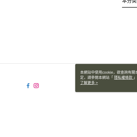
本分类
本網站中使用cookie，欲查詢有關
定，請參閱本網站「
隱私權條款
」
cookie。
了解更多 >
TW-MWG1-61-37 Web2.0 De
© 2026 by 台灣伊日股份有限公司