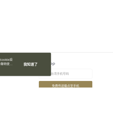
ookie設
e聲明使用
我知道了
官方APP
免费传送载点至手机
若接到可疑电话，请洽询165反诈骗专线
本站最佳浏览环境请使用Google Chrome、Firefox或Edge以上版本