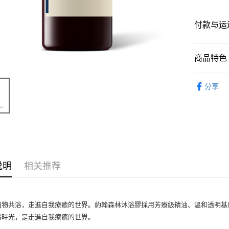
付款与运
付款方式
商品特色
信用卡一
商品编号
分享
9830530
Apple Pay
商品特色
Google Pa
以橡木
沐夕陽
销售重点
运送方式
海洋柑苔
说明
相关推荐
国际 / 海