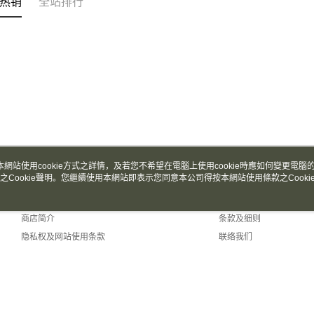
热销
全站排行
本網站使用cookie方式之詳情，及若您不希望在電腦上使用cookie時應如何變更電腦的c
之Cookie聲明。您繼續使用本網站即表示您同意本公司得按本網站使用條款之Cooki
关于我们
客服资讯
品牌故事
购物说明
商店简介
条款及细则
隐私权及网站使用条款
联络我们
fault (TW)