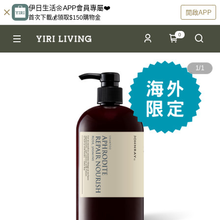
伊日生活🌼APP會員專屬❤️
開啟APP
首次下載💰領取$150購物金
0
1
/
1