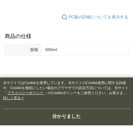
PC版の詳細についてを表示する
商品の仕様
規格
600ml
当サイトではCookieを使用しています。当サイトのCookie使用に関する詳細
レビュー
や、Cookieを無効にしたい場合のブラウザでの設定方法については、当サイト
この商品が気に入りましたか？購入された商品のレビューを投稿
「
プライバシーポリシー
」のCookieポリシーをご参照ください。お客さま
してください
が、当サイトを引き続き使用される場合、当社がサイト利用規約のCookieポリ
詳しく見る >
シーに基づいてCookieを使用することに同意したものとみなします。
本カテゴリーの人気商品
サイト全体のランキング
分かりました