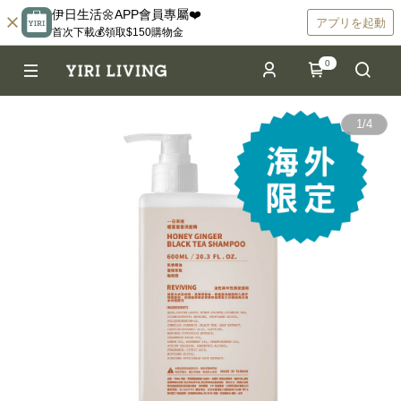
伊日生活🌼APP會員專屬❤️
アプリを起動
首次下載💰領取$150購物金
0
1
/
4