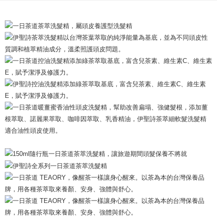
同時調理頭皮及髮根的咖啡因洗髮產品。結合薑根及諾麗果萃
配送方法
取，一同維護頭皮及髮絲健康。不只好好的潔淨頭皮多餘油脂，
国際配送
送料を確認
更讓髮絲多一份蓬鬆和彈性。
セールスポイント
中性及油性頭皮適用