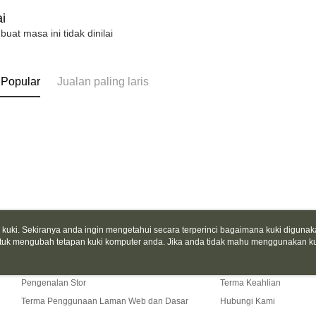
i
 buat masa ini tidak dinilai
 Popular
Jualan paling laris
uki. Sekiranya anda ingin mengetahui secara terperinci bagaimana kuki digunak
tuk mengubah tetapan kuki komputer anda. Jika anda tidak mahu menggunakan ku
Tentang Kami
Khidmat Pelangga
ngan mengenai kuki.
Dasar Privasi
Laman web ini ada menggunakan kuki. Sekiran
Cerita Kami
Panduan Beli-Belah
ci bagaimana kuki digunakan di laman web ini, dan bagaimana untuk mengubah te
ahu menggunakan kuki di komputer anda, sila rujuk penerangan mengenai kuki.
Pengenalan Stor
Terma Keahlian
Terma Penggunaan Laman Web dan Dasar
Hubungi Kami