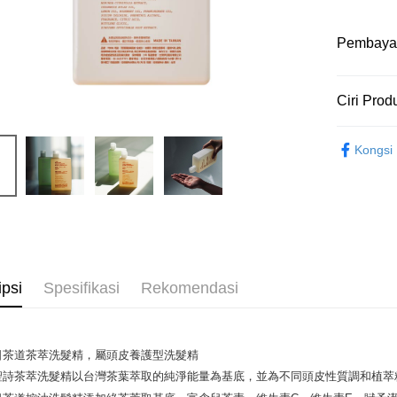
Pembaya
Kaedah 
Ciri Prod
Kad Kredi
No. Produ
Kongsi
9830572
Apple Pay
Ciri Produ
Google Pa
同時調
取，一
脂，更
Pilihan 
Sorotan P
國際 / 海
ipsi
Spesifikasi
Rekomendasi
中性及油