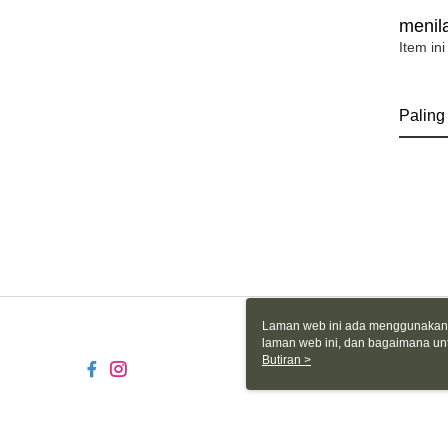
menila
Item ini
Paling
Laman web ini ada menggunakan k
laman web ini, dan bagaimana un
komputer anda, sila rujuk penera
Butiran >
ingin mengetahui secara terperin
komputer anda. Jika anda tidak m