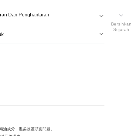
ran Dan Penghantaran
Bersihkan
Sejarah
Pembayaran
uk
t (Bayaran Penuh)
k
k
y
理頭皮及髮根的咖啡因洗髮產品。結合薑根及諾麗果萃
同維護頭皮及髮絲健康。不只好好的潔淨頭皮多餘油
讓髮絲多一份蓬鬆和彈性。
Penghantaran
roduk
外配送
Kadar Penghantaran
性頭皮適用