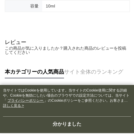
容量
10ml
レビュー
この商品が気に入りましたか？購入された商品のレビューを投稿
してください
本カテゴリーの人気商品
サイト全体のランキング
当サイトではCookieを使用しています。当サイトのCookie使用に関する詳細
人気タグ
や、Cookieを無効にしたい場合のブラウザでの設定方法については、当サイト
「
プライバシーポリシー
」のCookieポリシーをご参照ください。お客さま
が、当サイトを引き続き使用される場合、当社がサイト利用規約のCookieポリ
詳しく見る >
シーに基づいてCookieを使用することに同意したものとみなします。
分かりました