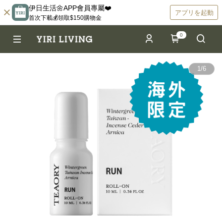
伊日生活🌼APP會員專屬❤️
アプリを起動
首次下載💰領取$150購物金
0
1
/
6