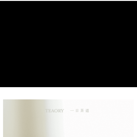
身體緊繃的放鬆配方。並加入紫草萃取，加強修護調理。特別使
国際配送
送料を確認
用山金車油做為基底，搭配按摩活絡舒壓。
セールスポイント
舒緩緊繃，勇健提升