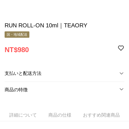
RUN ROLL-ON 10ml｜TEAORY
国・地域配送
NT$980
支払いと配送方法
お支払い方法
商品の特徴
クレジットカード1回払い
商品番号
Apple Pay
9830577
Google Pay
詳細について
商品の仕様
おすすめ関連商品
商品の特徴
運用臺灣肖楠精油、臺灣胡椒薄荷精油、白珠樹精油，打造舒緩
配送方法