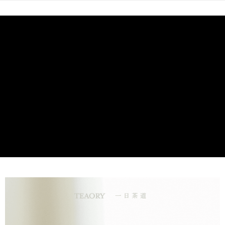
Pilihan Penghantaran
運用臺灣肖楠精油、臺灣胡椒薄荷精油、白珠樹精油，打造舒緩
身體緊繃的放鬆配方。並加入紫草萃取，加強修護調理。特別使
國際 / 海外配送
Kadar Penghantaran
用山金車油做為基底，搭配按摩活絡舒壓。
Sorotan Produk
舒緩緊繃，勇健提升