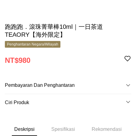
跑跑跑．滾珠菁華棒10ml｜一日茶道
TEAORY【海外限定】
Penghantaran Negara/Wilayah
NT$980
Pembayaran Dan Penghantaran
Kaedah Pembayaran
Ciri Produk
Kad Kredit (Bayaran Penuh)
No. Produk
Apple Pay
9830577
Google Pay
Deskripsi
Spesifikasi
Rekomendasi
Ciri Produk