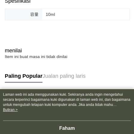
Spesifikasi
容量
10ml
menilai
Item ini buat masa ini tidak dinilai
Paling Popular
Jualan paling laris
Laman web ini ada menggunakan kuki. Sekiranya anda ingin mengetahui
Tag Popular
secara terperinci bagaimana kuki digunakan di laman web ini, dan bagaimana
untuk mengubah tetapan kuki komputer anda. Jika anda tidak mahu
menggunakan kuki di komputer anda, sila rujuk penerangan mengenai kuki.
Butiran >
Dasar Privasi
Laman web ini ada menggunakan kuki. Sekiranya anda ingin
mengetahui secara terperinci bagaimana kuki digunakan di laman web ini,
dan bagaimana untuk mengubah tetapan kuki komputer anda. Jika anda tidak
Faham
mahu menggunakan kuki di komputer anda, sila rujuk penerangan mengenai