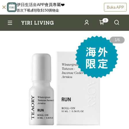
伊日生活🌼APP會員專屬❤️
Buka APP
首次下載💰領取$150購物金
0
1
/
6