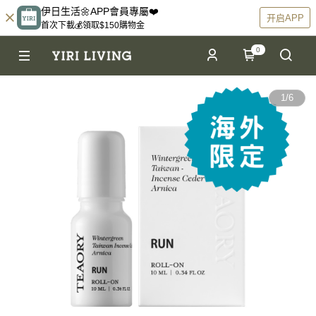
伊日生活🌼APP會員專屬❤️
开启APP
首次下載💰領取$150購物金
0
1
/
6