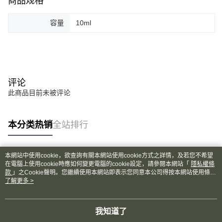
商品规格
容量
10ml
评论
此商品目前未被评论
本分类热销
全站排行
本網站中使用cookie，欲查詢有關本網站使用cookie方式之詳情，及若您不希望
热门标签
在電腦上使用cookie時應如何變更電腦的cookie設定，請參閱本網站「
隱私權條
款
」之Cookie聲明。您繼續使用本網站即表示您同意本公司得按本網站使用條款
之Cookie聲明使用cookie。
了解更多 >
我知道了