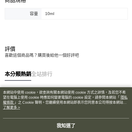
商品規格
容量
10ml
評價
喜歡這個商品嗎？購買後給他一個好評吧
本分類熱銷
全站排行
本網站中使用 cookie，欲查詢有關本網站使用 cookie 方式之詳情，及若您不希
熱門標籤
望在電腦上使用 cookie 時應如何變更電腦的 cookie 設定，請參閱本網站「
隱私
權條款
」之 Cookie 聲明。您繼續使用本網站即表示您同意本公司得按本網站使
用條款之 Cookie 聲明使用 cookie。
了解更多 >
我知道了