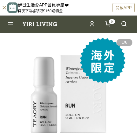
伊日生活🌼APP會員專屬❤️
開啟APP
首次下載💰領取$150購物金
0
1
/
6