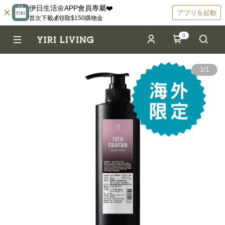
伊日生活🌼APP會員專屬❤️
アプリを起動
首次下載💰領取$150購物金
0
1
/
1