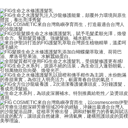
添加白蝴蝶蘭萃取液、荷荷巴油、摩洛哥堅果油、水解蠶絲蛋
配送方法
白，幫助修護髮質，並提供髮絲所需水分及養分，養成堅韌不易
国際配送
送料を確認
斷裂的健康髮質。全部髮質、染燙髮皆適用。
セールスポイント
修護毛躁受損髮