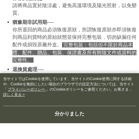
請將商品置於陰涼處，避免高溫環境及陽光照射，以免變
質。
猶豫期非試用期──
你所退回的商品必須恢復原狀，所謂恢復原狀亦即須恢復
到商品到貨時的原始狀態並保持完整包裝，切勿缺漏任何
配件或損毀原廠外盒。
完整包裝：包括但不限於商品本
體、配件、贈品、包裝、保證書及所有附隨文件或資料的
完整性。
退換貨處理──
收到商品後請儘速檢查商品外觀，若發生收到之商品有瑕
当サイトではCookieを使用しています。当サイトのCookie使用に関する詳細
疵，請將瑕疵情況拍照後寄至
や、Cookieを無効にしたい場合のブラウザでの設定方法については、当サイト
「
プライバシーポリシー
」のCookieポリシーをご参照ください。お客さま
onlineshop@ms.yiri.com.tw，我們將儘速處理。
が、当サイトを引き続き使用される場合、当社がサイト利用規約のCookieポリ
詳しく見る >
シーに基づいてCookieを使用することに同意したものとみなします。
PC版の詳細についてを表示する
分かりました