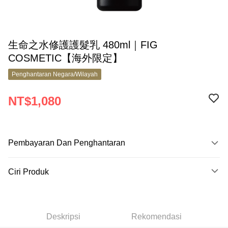
生命之水修護護髮乳 480ml｜FIG
COSMETIC【海外限定】
Penghantaran Negara/Wilayah
NT$1,080
Pembayaran Dan Penghantaran
Kaedah Pembayaran
Ciri Produk
Kad Kredit (Bayaran Penuh)
No. Produk
Apple Pay
9832307
Google Pay
Deskripsi
Rekomendasi
Ciri Produk