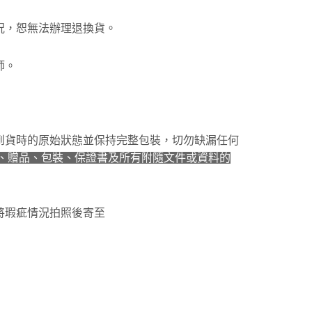
況，恕無法辦理退換貨。
師。
到貨時的原始狀態並保持完整包裝，切勿缺漏任何
、贈品、包裝、保證書及所有附隨文件或資料的
將瑕疵情況拍照後寄至