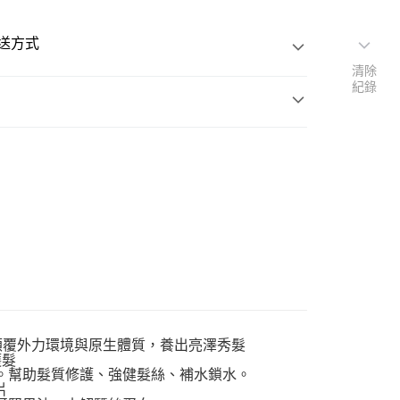
送方式
清除
紀錄
次付款
y
蝴蝶蘭萃取液、荷荷巴油、摩洛哥堅果油、水解蠶絲蛋
助修護髮質，並提供髮絲所需水分及養分，養成堅韌不
的健康髮質。全部髮質、染燙髮皆適用。
外配送
查看運費
受損髮