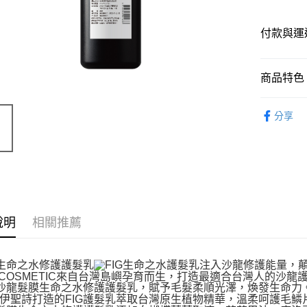
付款與運
付款方式
商品特色
信用卡一
商品編號
分享
9832307
Apple Pay
商品特色
Google Pa
添加白
白，幫
易斷裂
運送方式
銷售重點
說明
相關推薦
國際 / 海
修護毛躁