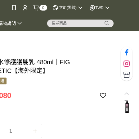
0
中文 (繁體)
TWD
購物說明
修護護髮乳 480ml｜FIG
ETIC【海外限定】
配送
080