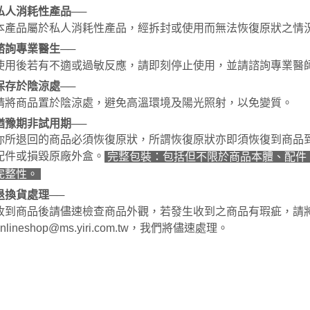
私人消耗性產品─
─
本產品屬於私人消耗性產品，經拆封或使用而無法恢復原狀之情
諮詢專業醫生──
使用後若有不適或過敏反應，請即刻停止使用，並請諮詢專業醫
保存於陰涼處──
請將商品置於陰涼處，避免高溫環境及陽光照射，以免變質。
猶豫期非試用期──
你所退回的商品必須恢復原狀，所謂恢復原狀亦即須恢復到商品
配件或損毀原廠外盒。
完整包裝：包括但不限於商品本體、配件
完整性。
退換貨處理──
收到商品後請儘速檢查商品外觀，若發生收到之商品有瑕疵，請
onlineshop@ms.yiri.com.tw，我們將儘速處理。