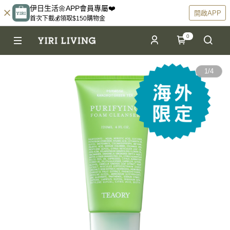
伊日生活🌼APP會員專屬❤️
開啟APP
首次下載💰領取$150購物金
0
1
/
4