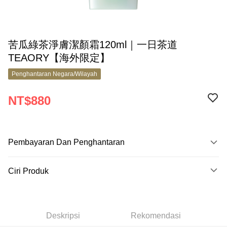
苦瓜綠茶淨膚潔顏霜120ml｜一日茶道
TEAORY【海外限定】
Penghantaran Negara/Wilayah
NT$880
Pembayaran Dan Penghantaran
Kaedah Pembayaran
Ciri Produk
Kad Kredit (Bayaran Penuh)
No. Produk
Apple Pay
9917730
Google Pay
Deskripsi
Rekomendasi