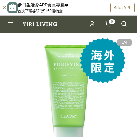
伊日生活🌼APP會員專屬❤️
Buka APP
首次下載💰領取$150購物金
0
1
/
4