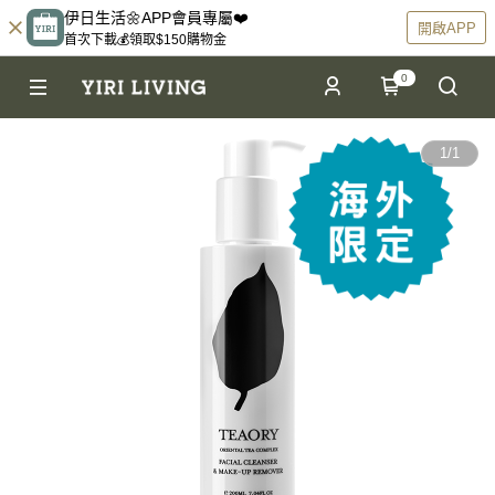
伊日生活🌼APP會員專屬❤️
開啟APP
首次下載💰領取$150購物金
0
1
/
1