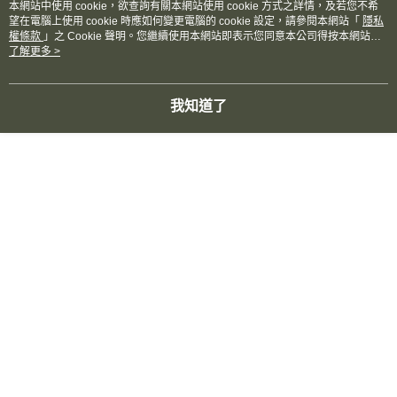
本網站中使用 cookie，欲查詢有關本網站使用 cookie 方式之詳情，及若您不希
望在電腦上使用 cookie 時應如何變更電腦的 cookie 設定，請參閱本網站「
隱私
顯示電腦版詳細說明
權條款
」之 Cookie 聲明。您繼續使用本網站即表示您同意本公司得按本網站使
用條款之 Cookie 聲明使用 cookie。
了解更多 >
商品規格
我知道了
容量
200ml
評價
喜歡這個商品嗎？購買後給他一個好評吧
本分類熱銷
全站排行
熱門標籤