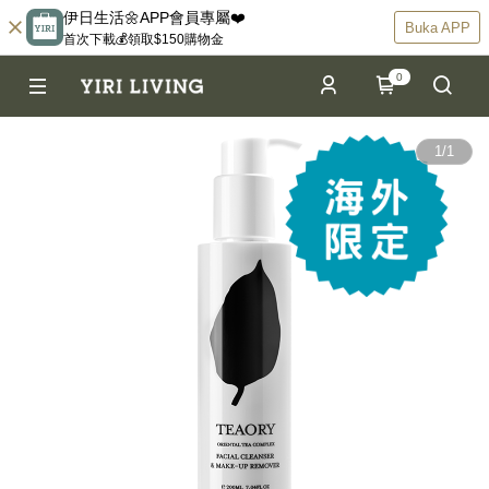
伊日生活🌼APP會員專屬❤️
Buka APP
首次下載💰領取$150購物金
0
1
/
1