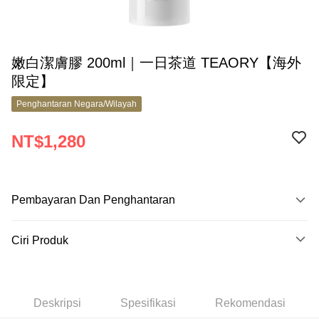
嫩白潔膚膠 200ml｜一日茶道 TEAORY【海外
限定】
Penghantaran Negara/Wilayah
NT$1,280
Pembayaran Dan Penghantaran
Kaedah Pembayaran
Ciri Produk
Kad Kredit (Bayaran Penuh)
No. Produk
Apple Pay
9967370
Google Pay
Deskripsi
Spesifikasi
Rekomendasi
Ciri Produk