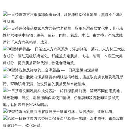
Pilihan Penghantaran
洗卸合一深層清潔妝容，添加獨家研發「東方六茶精華」成分，
幫助抗老、美膚，使洗淨後的肌膚保持水分，更加嫩白細緻。
國際 / 海外配送
Kadar Penghantaran
Sorotan Produk
洗卸合一深層清潔妝容