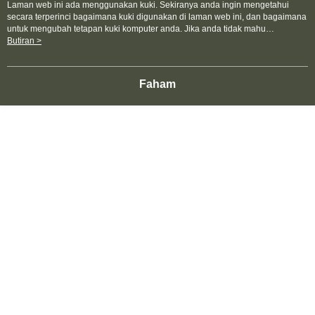
Laman web ini ada menggunakan kuki. Sekiranya anda ingin mengetahui
secara terperinci bagaimana kuki digunakan di laman web ini, dan bagaimana
Paparkan Butiran Mod Komputer
untuk mengubah tetapan kuki komputer anda. Jika anda tidak mahu
menggunakan kuki di komputer anda, sila rujuk penerangan mengenai kuki.
Butiran >
Dasar Privasi
Laman web ini ada menggunakan kuki. Sekiranya anda ingin
mengetahui secara terperinci bagaimana kuki digunakan di laman web ini,
Spesifikasi
dan bagaimana untuk mengubah tetapan kuki komputer anda. Jika anda tidak
Faham
mahu menggunakan kuki di komputer anda, sila rujuk penerangan mengenai
kuki.
容量
200ml
menilai
Item ini buat masa ini tidak dinilai
Paling Popular
Jualan paling laris
Tag Popular