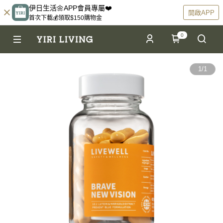
伊日生活🌼APP會員專屬❤️
開啟APP
首次下載💰領取$150購物金
0
1
/
1