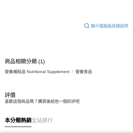
專利成分FloraGLO® 游離型葉黃素、 ZeaOne™ 游離型玉米黃
華南商業銀行
彰化商業銀行
合作金庫商業銀行
第一商業銀行
超商取貨付款
素，吸收率大躍進
上海商業儲蓄銀行
台北富邦商業銀行
華南商業銀行
彰化商業銀行
國泰世華商業銀行
兆豐國際商業銀行
黃金比例10:2榮獲美國FDA抗藍光配方
LINE Pay
上海商業儲蓄銀行
台北富邦商業銀行
臺灣中小企業銀行
台中商業銀行
顯示電腦版詳細說明
添加天然型藻紅素、山桑子、葡萄籽萃取、智利酒果，減緩盯著
國泰世華商業銀行
兆豐國際商業銀行
匯豐（台灣）商業銀行
華泰商業銀行
Apple Pay
臺灣中小企業銀行
台中商業銀行
電腦的疲憊感，養成水汪汪晶亮神韻
聯邦商業銀行
遠東國際商業銀行
匯豐（台灣）商業銀行
華泰商業銀行
全配方專為3C使用者設計，一天2顆保健晶亮
街口支付
元大商業銀行
永豐商業銀行
聯邦商業銀行
遠東國際商業銀行
玉山商業銀行
星展（台灣）商業銀行
元大商業銀行
永豐商業銀行
銷售重點
悠遊付
台新國際商業銀行
中國信託商業銀行
玉山商業銀行
星展（台灣）商業銀行
頂尖明亮配方．打開眼界
商品相關分類 (1)
台灣樂天信用卡公司
台新國際商業銀行
中國信託商業銀行
Google Pay
台灣樂天信用卡公司
營養補給品 Nutritional Supplement
營養食品
全盈+PAY
AFTEE先享後付
相關說明
評價
【關於「AFTEE先享後付」】
喜歡這個商品嗎？購買後給他一個好評吧
ATM付款
AFTEE先享後付是「在收到商品之後才付款」的支付方式。 讓您購物簡單
便利好安心！
１．簡單：不需註冊會員、不需綁卡、不需儲值。
運送方式
本分類熱銷
全站排行
２．便利：只要手機號碼，簡訊認證，即可結帳。
３．安心：先確認商品／服務後，再付款。
全家取貨付款